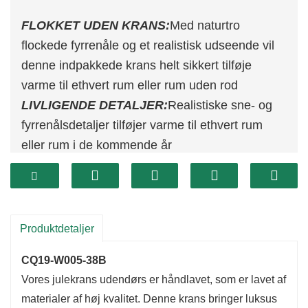
FLOKKET UDEN KRANS:
Med naturtro
flockede fyrrenåle og et realistisk udseende vil
denne indpakkede krans helt sikkert tilføje
varme til ethvert rum eller rum uden rod
LIVLIGENDE DETALJER:
Realistiske sne- og
fyrrenålsdetaljer tilføjer varme til ethvert rum
eller rum i de kommende år
ALSIGTIG UDSKYNNING:
Hæng på din dør
eller hvor som helst i dit hjem for ekstra
julestemning
PRAKTISK STØRRELSE:
Måler 38 cm for nem
Produktdetaljer
placering overalt i dit hjem og alsidig
CQ19-W005-38B
juledekoration
Vores julekrans udendørs er håndlavet, som er lavet af
materialer af høj kvalitet. Denne krans bringer luksus