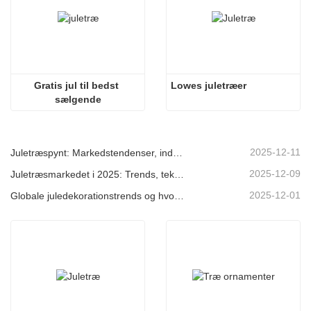
Gratis jul til bedst 
Lowes juletræer
sælgende
2025-12-11
Juletræspynt: Markedstendenser, indsigt i forsyningskæden og indkøbsguide 2025
2025-12-09
Juletræsmarkedet i 2025: Trends, teknologier og indkøbsguide til B2B-købere
2025-12-01
Globale juledekorationstrends og hvorfor Christmas Queen fortsat fører an på markedet