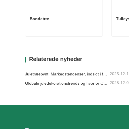
Bondetræ
Tulleys
Bondetræ
Tulleys
Kontakt nu
Kon
Relaterede nyheder
2025-12-1
Juletræspynt: Markedstendenser, indsigt i forsyningskæden og indkøbsguide 2025
2025-12-0
Globale juledekorationstrends og hvorfor Christmas Queen fortsat fører an på markedet