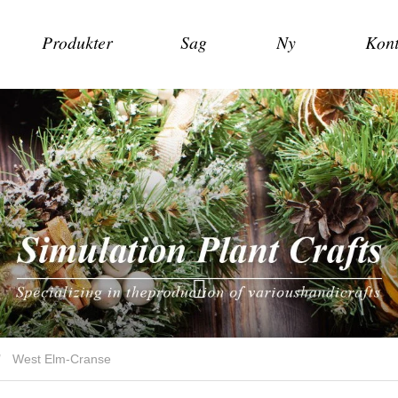
Produkter
Sag
Ny
Kont
West Elm-Cranse