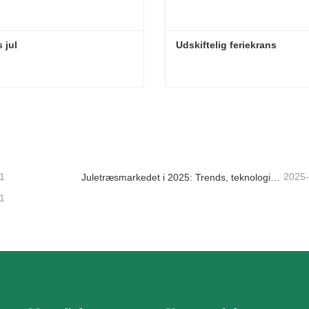
 jul
Udskiftelig feriekrans
 jul
Udskiftelig feriekrans
takt nu
Kontakt nu
1
2025
Juletræsmarkedet i 2025: Trends, teknologier og indkøbsguide til B2B-købere
1