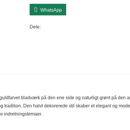
WhatsApp
Dele:
uldfarvet bladværk på den ene side og naturligt grønt på den 
 og tradition. Den halvt dekorerede stil skaber et elegant og mod
lige indretningstemaer.