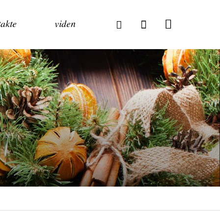
akte
viden