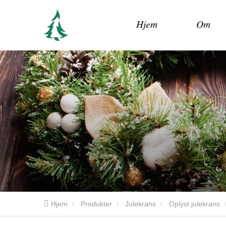
Hjem
Om
Hjem
Produkter
Julekrans
Oplyst julekrans