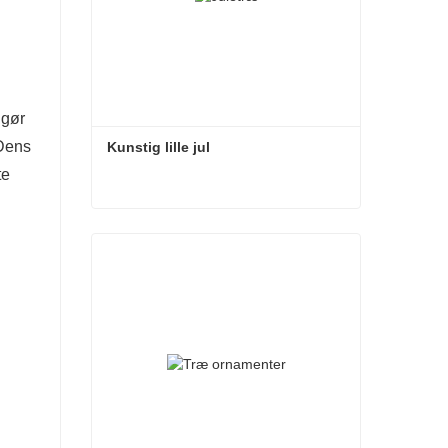
 gør
 Dens
Kunstig lille jul
te
Kunstig lille jul
Kontakt nu