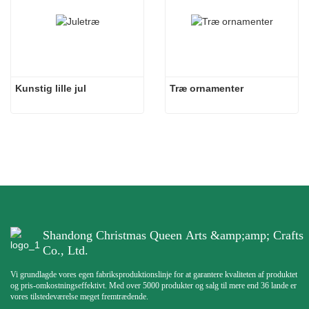
Kunstig lille jul
Træ ornamenter
Shandong Christmas Queen Arts &amp;amp; Crafts
Co., Ltd.
Vi grundlagde vores egen fabriksproduktionslinje for at garantere kvaliteten af ​​produktet
og pris-omkostningseffektivt. Med over 5000 produkter og salg til mere end 36 lande er
vores tilstedeværelse meget fremtrædende.