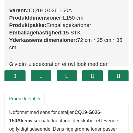
Varenr.:
CQ19-G026-150A
Produktdimensioner:
L150 cm
Produktpakke:
Emballagekartoner
Emballagehastighed:
15 STK
Yderkassens dimensioner:
72 cm * 25 cm * 35
cm
Giv din juledekoration et nyt look med den
udsøgte CQ19-G026-150A guirlande. Denne
smukke guirlande måler 150 cm og har en
fantastisk blanding af frodigt grønt løv, der er
omhyggeligt designet til at efterligne udseendet
Produktdetaljer
af friske stedsegrønne træer. Den er ideel til at
Udformet med sans for detaljer,
CQ19-G026-
drapere over kaminhylder, indramme
150A
fremviser naturtro blade, der skaber et levende
døråbninger eller vikle rundt om gelændere, og
og fyldigt udseende. Dens rige grønne toner passer
den tilføjer et festligt præg til ethvert rum.