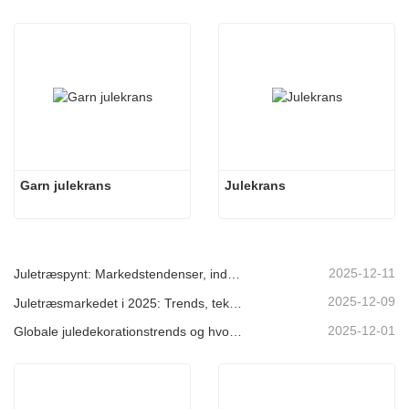
Garn julekrans
Julekrans
2025-12-11
Juletræspynt: Markedstendenser, indsigt i forsyningskæden og indkøbsguide 2025
2025-12-09
Juletræsmarkedet i 2025: Trends, teknologier og indkøbsguide til B2B-købere
2025-12-01
Globale juledekorationstrends og hvorfor Christmas Queen fortsat fører an på markedet