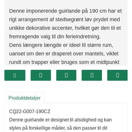
Denne imponerende guirlande på 190 cm har et
rigt arrangement af stedsegrønt løv prydet med
unikke dekorative accenter, hvilket gør den til et
fremragende valg til din ferieindretning.
Dens længere længde er ideel til større rum,
uanset om den er draperet over mantels, viklet
rundt om trapper eller bruges som et midtpunkt
for en slående ferievisning.
Kombinationen af ​​rigt grønt og festlige detaljer
skaber en varm og indbydende atmosfære.
Produktdetaljer
CQ22-G007-190CZ
Denne guirlande er designet til alsidighed og kan
styles på forskellige måder, så den passer til dit