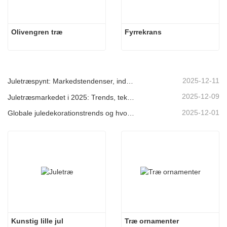
Olivengren træ
Fyrrekrans
2025-12-11
Juletræspynt: Markedstendenser, indsigt i forsyningskæden og indkøbsguide 2025
2025-12-09
Juletræsmarkedet i 2025: Trends, teknologier og indkøbsguide til B2B-købere
2025-12-01
Globale juledekorationstrends og hvorfor Christmas Queen fortsat fører an på markedet
Kunstig lille jul
Træ ornamenter