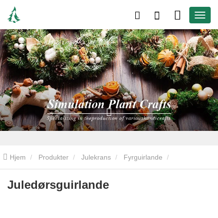
Hjem
Produkter
Julekrans
Fyrguirlande
Juledørsguirlande
Juledørsguirlande