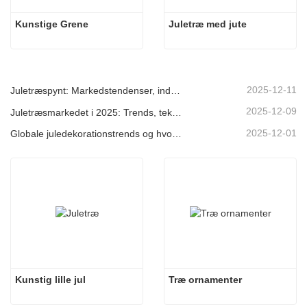
Kunstige Grene
Juletræ med jute
2025-12-11
Juletræspynt: Markedstendenser, indsigt i forsyningskæden og indkøbsguide 2025
2025-12-09
Juletræsmarkedet i 2025: Trends, teknologier og indkøbsguide til B2B-købere
2025-12-01
Globale juledekorationstrends og hvorfor Christmas Queen fortsat fører an på markedet
Kunstig lille jul
Træ ornamenter