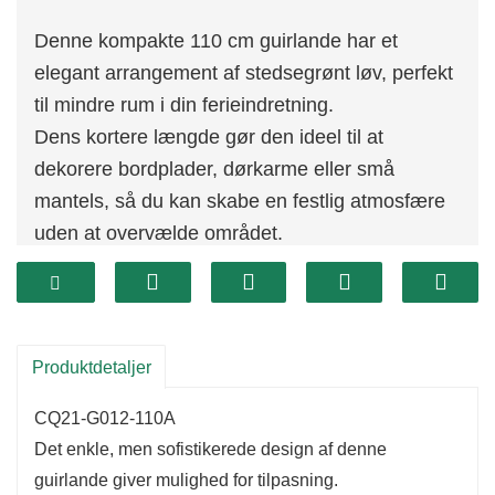
Denne kompakte 110 cm guirlande har et
elegant arrangement af stedsegrønt løv, perfekt
til mindre rum i din ferieindretning.
Dens kortere længde gør den ideel til at
dekorere bordplader, dørkarme eller små
mantels, så du kan skabe en festlig atmosfære
uden at overvælde området.
Det frodige grønne område tilføjer et naturligt
præg, der fremhæver enhver ferieomgivelse.
Produktdetaljer
CQ21-G012-110A
Det enkle, men sofistikerede design af denne
guirlande giver mulighed for tilpasning.