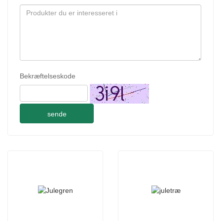
Bekræftelseskode
sende