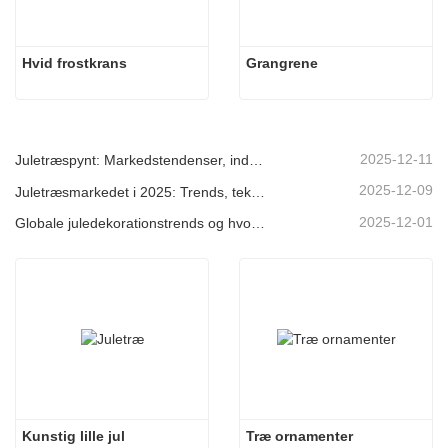
Hvid frostkrans
Grangrene
2025-12-11
Juletræspynt: Markedstendenser, indsigt i forsyningskæden og indkøbsguide 2025
2025-12-09
Juletræsmarkedet i 2025: Trends, teknologier og indkøbsguide til B2B-købere
2025-12-01
Globale juledekorationstrends og hvorfor Christmas Queen fortsat fører an på markedet
Kunstig lille jul
Træ ornamenter