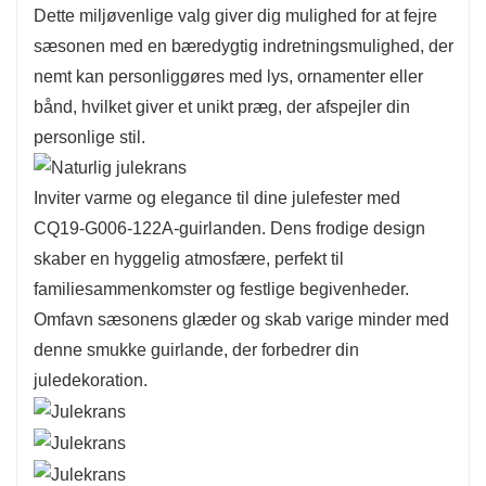
Dette miljøvenlige valg giver dig mulighed for at fejre
gelænder.
sæsonen med en bæredygtig indretningsmulighed, der
CQ19-G006-122A er fremstillet med omhyggelig
nemt kan personliggøres med lys, ornamenter eller
sans for detaljer og fremviser naturtro blade, der
bånd, hvilket giver et unikt præg, der afspejler din
skaber et fyldigt og rigt udseende.
personlige stil.
Dens livlige grønne toner komplementerer
ubesværet forskellige indretningsstile og gør
Inviter varme og elegance til dine julefester med
den velegnet til både traditionelle og moderne
CQ19-G006-122A-guirlanden. Dens frodige design
omgivelser.
skaber en hyggelig atmosfære, perfekt til
Den lette konstruktion sikrer nem håndtering,
familiesammenkomster og festlige begivenheder.
hvilket gør det nemt at skabe fantastiske
Omfavn sæsonens glæder og skab varige minder med
udstillinger i hele dit hjem.
denne smukke guirlande, der forbedrer din
juledekoration.