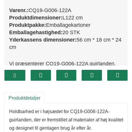
Varenr.:
CQ19-G006-122A
Produktdimensioner:
L122 cm
Produktpakke:
Emballagekartoner
Emballagehastighed:
20 STK
Yderkassens dimensioner:
56 cm * 18 cm * 24
cm
Vi præsenterer CQ19-G006-122A guirlanden,
en smuk tilføjelse til din juledekoration.
Denne udsøgte guirlande måler 122 cm i
længden og har frodigt grønt, der minder meget
om friske stedsegrønne træer, hvilket skaber en
Produktdetaljer
varm og indbydende atmosfære.
Holdbarhed er i højsædet for CQ19-G006-122A-
Denne guirlande er både alsidig og
guirlanden, der er fremstillet af materialer af høj kvalitet
charmerende, ideel til at drapere over mantel,
og designet til gentagen brug år efter år.
pryde døråbninger eller vikle rundt om