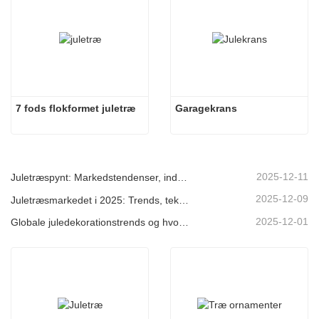
7 fods flokformet juletræ
Garagekrans
2025-12-11
Juletræspynt: Markedstendenser, indsigt i forsyningskæden og indkøbsguide 2025
2025-12-09
Juletræsmarkedet i 2025: Trends, teknologier og indkøbsguide til B2B-købere
2025-12-01
Globale juledekorationstrends og hvorfor Christmas Queen fortsat fører an på markedet