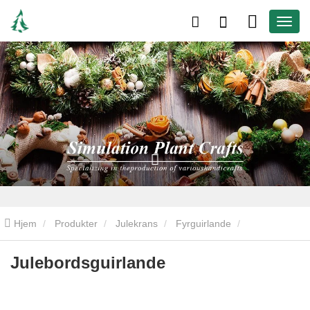
Hjem
Produkter
Julekrans
Fyrguirlande
Julebordsguirlande
Julebordsguirlande