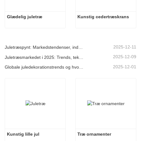
Glædelig juletræ
Kunstig cedertræskrans
2025-12-11
Juletræspynt: Markedstendenser, indsigt i forsyningskæden og indkøbsguide 2025
2025-12-09
Juletræsmarkedet i 2025: Trends, teknologier og indkøbsguide til B2B-købere
2025-12-01
Globale juledekorationstrends og hvorfor Christmas Queen fortsat fører an på markedet
Kunstig lille jul
Træ ornamenter