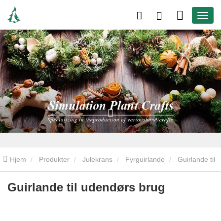
Hjem
Produkter
Julekrans
Fyrguirlande
Guirlande til
udendørs brug
Guirlande til udendørs brug