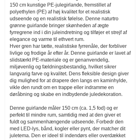
150 cm kunstige PE-julegirlande, fremstillet af
polyethylen (PE) af høj kvalitet for et realistisk
udseende og en realistisk følelse. Denne naturtro
grønne guirlande bringer skønheden af ​​ægte
fyrregrene ind i din juleindretning og tilføjer et strejf af
elegance og varme til ethvert rum.
Hver gren har tætte, realistiske fyrrenåle, der forbliver
livlige og frodige år efter år. Denne guirlande er lavet af
slidstærkt PE-materiale og er genanvendelig,
miljøvenlig og fældningsbestandig, hvilket sikrer
langvarig farve og kvalitet. Dens fleksible design giver
dig mulighed for at drapere den langs en kaminhylde,
vikle den rundt om en trappe eller indramme en
døråbning og skabe en indbydende juledekoration.
Denne guirlande måler 150 cm (ca. 1,5 fod) og er
perfekt til mindre rum, samtidig med at den giver et
fuldt og sammenhængende udseende. Forbedr den
med LED-lys, bånd, kogler eller pynt, der matcher dit
juletema. Den er ideel til indendørs eller overdækket