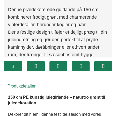
Denne prædekorerede guirlande på 150 cm
kombinerer frodigt grønt med charmerende
vinterdetaljer, herunder kogler og bær.
Dens festlige design tilføjer et dejligt præg til din
juleindretning og gør den perfekt til at pryde
kaminhylder, døråbninger eller ethvert andet
rum, der trænger til sæsonbestemt hygge.
Den kompakte størrelse sikrer, at den passer
godt i mindre områder, samtidig med at den
stadig har en betydelig effekt.
Produktdetaljer
150 cm PE kunstig julegirlande – naturtro grønt til
juledekoration
Dekorer dit hjem i denne festlige sæson med vores