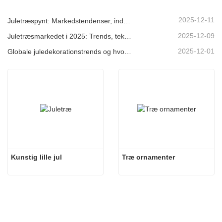
2025-12-11
Juletræspynt: Markedstendenser, indsigt i forsyningskæden og indkøbsguide 2025
2025-12-09
Juletræsmarkedet i 2025: Trends, teknologier og indkøbsguide til B2B-købere
2025-12-01
Globale juledekorationstrends og hvorfor Christmas Queen fortsat fører an på markedet
Kunstig lille jul
Træ ornamenter