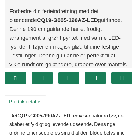
Forbedre din ferieindretning med det
blændende
CQ19-G005-190AZ-LED
guirlande.
Denne 190 cm guirlande har et frodigt
arrangement af grønt pyntet med varme LED-
lys, der tilføjer en magisk glød til dine festlige
udstillinger. Denne guirlande er perfekt til at
vikle rundt om gelændere, drapere over mantels
eller indramme vinduer, og den er en alsidig og
fortryllende tilføjelse til dine feriedekorationer.
Produktdetaljer
De
CQ19-G005-190AZ-LED
fremviser naturtro løv, der
skaber et fyldigt og levende udseende. Dens rige
grønne toner suppleres smukt af den bløde belysning