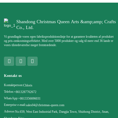
Shandong Christmas Queen Arts &amp;amp; Crafts
Co., Ltd.
Vi grundlagde vores egen fabriksproduktionslinje for at garantere kvaliteten af ​​produktet
og pris-omkostningseffektivt. Med over 5000 produkter og salg til mere end 36 lande er
vores tilstedeværelse meget fremtrædende.
Kontakt os
Kontaktperson:
Chloris
Telefon:
+8613287762672
WhatsApp:
+8613356696031
Enterprise e-mail:
sales04@christmas-queen.com
Adresse:
No.659, West East Industrial Park, Dangjia Town, Shizhong District, Jinan,