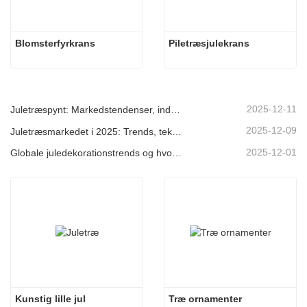
Blomsterfyrkrans
Piletræsjulekrans
2025-12-11
Juletræspynt: Markedstendenser, indsigt i forsyningskæden og indkøbsguide 2025
2025-12-09
Juletræsmarkedet i 2025: Trends, teknologier og indkøbsguide til B2B-købere
2025-12-01
Globale juledekorationstrends og hvorfor Christmas Queen fortsat fører an på markedet
Kunstig lille jul
Træ ornamenter