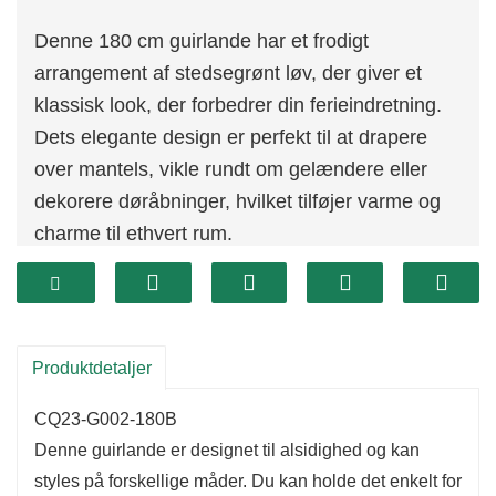
Denne 180 cm guirlande har et frodigt
arrangement af stedsegrønt løv, der giver et
klassisk look, der forbedrer din ferieindretning.
Dets elegante design er perfekt til at drapere
over mantels, vikle rundt om gelændere eller
dekorere døråbninger, hvilket tilføjer varme og
charme til ethvert rum.
Det rige grønt skaber en festlig atmosfære, der
byder gæster velkommen i dit hjem.
Produktdetaljer
CQ23-G002-180B
Denne guirlande er designet til alsidighed og kan
styles på forskellige måder. Du kan holde det enkelt for