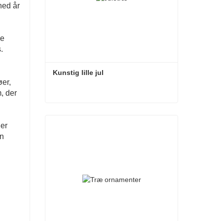
hed år
ne
.
Kunstig lille jul
øer,
m, der
Kunstig lille jul
 er
Kontakt nu
gn