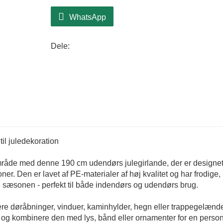
WhatsApp
Dele:
il juledekoration
sområde med denne 190 cm udendørs julegirlande, der er designet t
ioner. Den er lavet af PE-materialer af høj kvalitet og har frodige,
le sæsonen - perfekt til både indendørs og udendørs brug.
rere døråbninger, vinduer, kaminhylder, hegn eller trappegelænd
 og kombinere den med lys, bånd eller ornamenter for en person