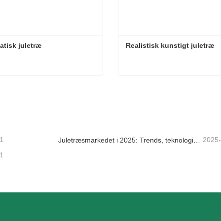
tisk juletræ
Realistisk kunstigt juletræ
tisk juletræ
Realistisk kunstigt juletræ
takt nu
Kontakt nu
1
2025
Juletræsmarkedet i 2025: Trends, teknologier og indkøbsguide til B2B-købere
1