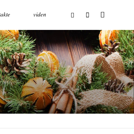
akte
viden