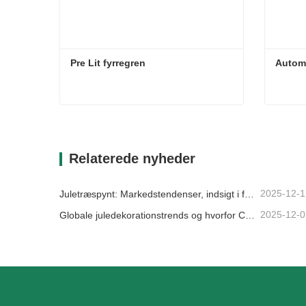
Pre Lit fyrregren
Automa
Pre Lit fyrregren
Automa
Kontakt nu
Kon
Relaterede nyheder
2025-12-1
Juletræspynt: Markedstendenser, indsigt i forsyningskæden og indkøbsguide 2025
2025-12-0
Globale juledekorationstrends og hvorfor Christmas Queen fortsat fører an på markedet