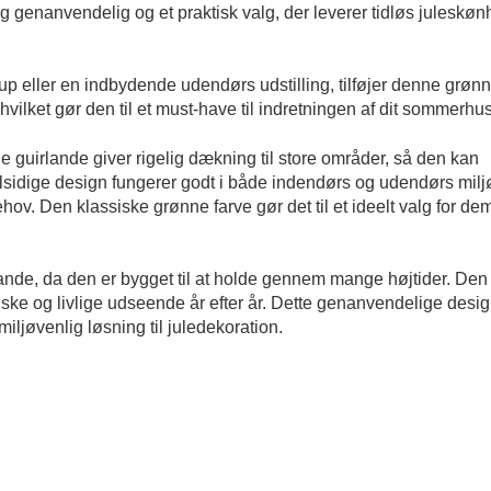
 og genanvendelig og et praktisk valg, der leverer tidløs juleskøn
p eller en indbydende udendørs udstilling, tilføjer denne grøn
vilket gør den til et must-have til indretningen af ​​dit sommerhus
guirlande giver rigelig dækning til store områder, så den kan
alsidige design fungerer godt i både indendørs og udendørs milj
ehov. Den klassiske grønne farve gør det til et ideelt valg for de
nde, da den er bygget til at holde gennem mange højtider. Den
 friske og livlige udseende år efter år. Dette genanvendelige desi
iljøvenlig løsning til juledekoration.