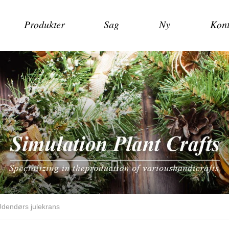
Produkter
Sag
Ny
Kont
dendørs julekrans