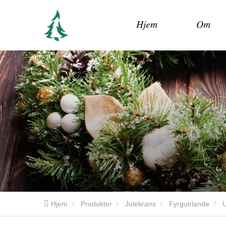
Hjem
Om
Hjem
Produkter
Julekrans
Fyrguirlande
U