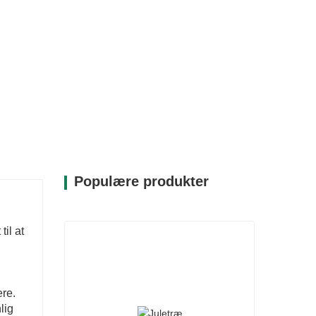
Populære produkter
il at
ere.
lig