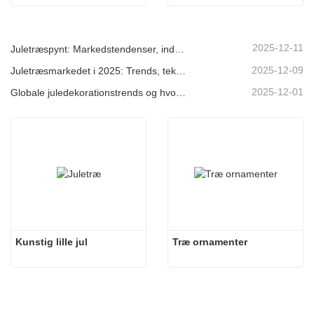
2025-12-11
Juletræspynt: Markedstendenser, indsigt i forsyningskæden og indkøbsguide 2025
2025-12-09
Juletræsmarkedet i 2025: Trends, teknologier og indkøbsguide til B2B-købere
2025-12-01
Globale juledekorationstrends og hvorfor Christmas Queen fortsat fører an på markedet
Kunstig lille jul
Træ ornamenter