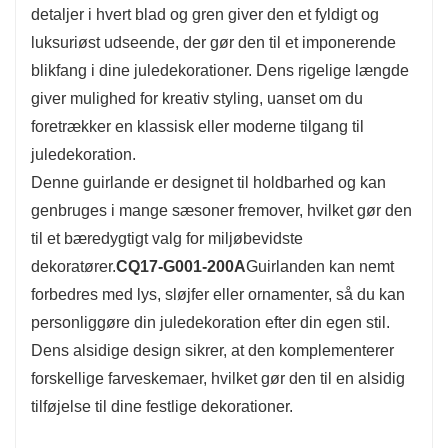
detaljer i hvert blad og gren giver den et fyldigt og
vintereventyrland.
luksuriøst udseende, der gør den til et imponerende
blikfang i dine juledekorationer. Dens rigelige længde
giver mulighed for kreativ styling, uanset om du
foretrækker en klassisk eller moderne tilgang til
juledekoration.
Denne guirlande er designet til holdbarhed og kan
genbruges i mange sæsoner fremover, hvilket gør den
til et bæredygtigt valg for miljøbevidste
dekoratører.
CQ17-G001-200A
Guirlanden kan nemt
forbedres med lys, sløjfer eller ornamenter, så du kan
personliggøre din juledekoration efter din egen stil.
Dens alsidige design sikrer, at den komplementerer
forskellige farveskemaer, hvilket gør den til en alsidig
tilføjelse til dine festlige dekorationer.