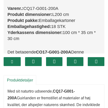
Varenr.:
CQ17-G001-200A
Produkt dimensioner:
L200 cm
Produkt pakke:
Emballagekartoner
Emballagehastighed:
18 STK
Yderkassens dimensioner:
100 cm * 35 cm *
30 cm
Det betagende
CQ17-G001-200A
Denne
guirlande tilbyder hele 200 cm frodig grønt,
perfekt til at skabe en festlig stemning i dit hjem.
Dens rige, livlige farver efterligner skønheden i
friskfældet fyrretræ og giver et naturligt præg,
Produktdetaljer
der forbedrer enhver indretning. Uanset om den
Med sit naturtro udseende,
CQ17-G001-
er draperet over en kaminhylde, pryder en
200A
Guirlanden er fremstillet af materialer af høj
trappe eller vævet gennem et gelænder, vil
kvalitet, der afspejler naturens skønhed. De indviklede
denne guirlande forvandle ethvert rum til et