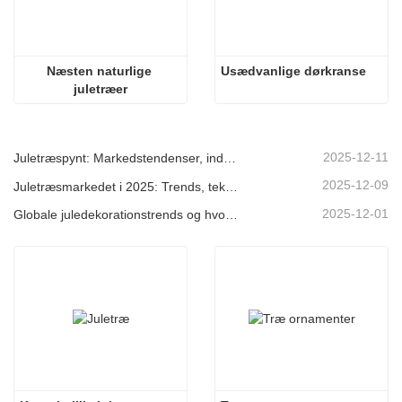
Næsten naturlige 
Usædvanlige dørkranse
juletræer
2025-12-11
Juletræspynt: Markedstendenser, indsigt i forsyningskæden og indkøbsguide 2025
2025-12-09
Juletræsmarkedet i 2025: Trends, teknologier og indkøbsguide til B2B-købere
2025-12-01
Globale juledekorationstrends og hvorfor Christmas Queen fortsat fører an på markedet