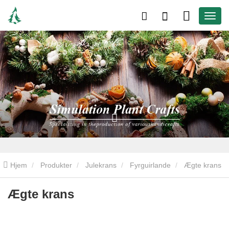
Hjem
Produkter
Julekrans
Fyrguirlande
Ægte krans
Ægte krans