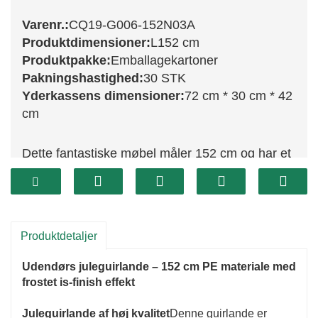
Varenr.:
CQ19-G006-152N03A
Produktdimensioner:
L152 cm
Produktpakke:
Emballagekartoner
Pakningshastighed:
30 STK
Yderkassens dimensioner:
72 cm * 30 cm * 42
cm
Dette fantastiske møbel måler 152 cm og har et
rigt udvalg af frodige grønne blade, der bringer
naturens ånd indenfor.
Denne guirlande er perfekt til at drapere over
kaminhylder, fremhæve døråbninger eller vikle
Produktdetaljer
rundt om gelændere – en uundværlig del af din
Udendørs juleguirlande – 152 cm PE materiale med
sæsonbestemte indretning.
frostet is-finish effekt
CQ19-G006-152N03A er designet med sans for
Juleguirlande af høj kvalitet
Denne guirlande er
detaljer og fremviser realistiske blade, der giver