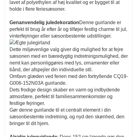
lavet af polyethylen af ​​høj kvalitet og er bygget til at
holde i flere feriesæsoner.
Genanvendelig juledekoration
Denne guirlande er
perfekt til brug år efter år og tilføjer festlig charme til jul,
vinterfejringer eller sæsonbestemte udstillinger.
Dette miljøvenlige valg giver dig mulighed for at fejre
sæsonen med en bæredygtig indretningsmulighed, der
nemt kan personliggøres med lys, ornamenter eller
bånd, der afspejler din individuelle stil.
Omfavn glæden ved ferien med den fortryllende CQ19-
G006-152N03A guirlande.
Dets frodige design skaber en varm og indbydende
atmosfære, perfekt til familiesammenkomster og
festlige fejringer.
Gør denne guirlande til et centralt element i din
sæsonbestemte indretning, og nyd den skønhed, den
bringer til dit hjem.
Alsidig juleguirlande
: Dens 152 cm længde gør den