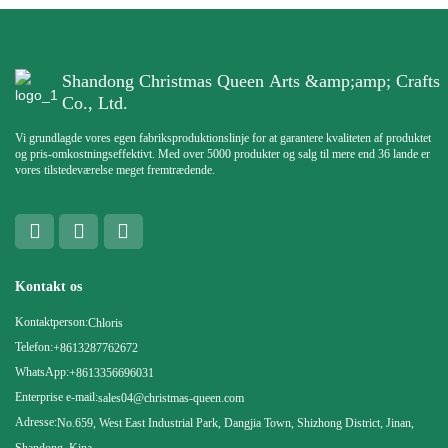
Shandong Christmas Queen Arts &amp;amp; Crafts
Co., Ltd.
Vi grundlagde vores egen fabriksproduktionslinje for at garantere kvaliteten af ​​produktet
og pris-omkostningseffektivt. Med over 5000 produkter og salg til mere end 36 lande er
vores tilstedeværelse meget fremtrædende.
Kontakt os
Kontaktperson:
Chloris
Telefon:
+8613287762672
WhatsApp:
+8613356696031
Enterprise e-mail:
sales04@christmas-queen.com
Adresse:
No.659, West East Industrial Park, Dangjia Town, Shizhong District, Jinan,
Shandong, Kina