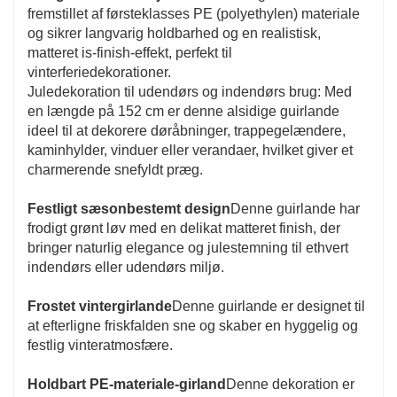
fremstillet af førsteklasses PE (polyethylen) materiale
et fyldigt og levende udseende.
og sikrer langvarig holdbarhed og en realistisk,
Dens dybe grønne toner komplementeres smukt
matteret is-finish-effekt, perfekt til
vinterferiedekorationer.
af unikke dekorative accenter, der gør det muligt
Juledekoration til udendørs og indendørs brug: Med
at passe problemfrit ind i forskellige
en længde på 152 cm er denne alsidige guirlande
indretningstemaer.
ideel til at dekorere døråbninger, trappegelændere,
kaminhylder, vinduer eller verandaer, hvilket giver et
Det lette design sikrer nem opsætning og
charmerende snefyldt præg.
ophængning, hvilket giver dig friheden til at
skabe en unik udstilling.
Festligt sæsonbestemt design
Denne guirlande har
frodigt grønt løv med en delikat matteret finish, der
bringer naturlig elegance og julestemning til ethvert
indendørs eller udendørs miljø.
Frostet vintergirlande
Denne guirlande er designet til
at efterligne friskfalden sne og skaber en hyggelig og
festlig vinteratmosfære.
Holdbart PE-materiale-girland
Denne dekoration er