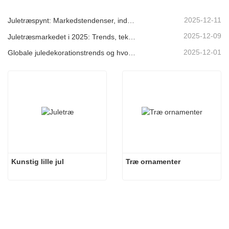
2025-12-11
Juletræspynt: Markedstendenser, indsigt i forsyningskæden og indkøbsguide 2025
2025-12-09
Juletræsmarkedet i 2025: Trends, teknologier og indkøbsguide til B2B-købere
2025-12-01
Globale juledekorationstrends og hvorfor Christmas Queen fortsat fører an på markedet
Kunstig lille jul
Træ ornamenter