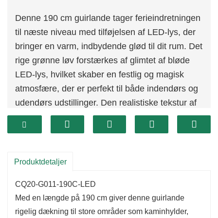
Denne 190 cm guirlande tager ferieindretningen
til næste niveau med tilføjelsen af ​​LED-lys, der
bringer en varm, indbydende glød til dit rum. Det
rige grønne løv forstærkes af glimtet af bløde
LED-lys, hvilket skaber en festlig og magisk
atmosfære, der er perfekt til både indendørs og
udendørs udstillinger. Den realistiske tekstur af
det grønne efterligner frisk fyrretræ, hvilket giver
din ferieindretning et autentisk, naturligt look.
Produktdetaljer
CQ20-G011-190C-LED
Med en længde på 190 cm giver denne guirlande
rigelig dækning til store områder som kaminhylder,