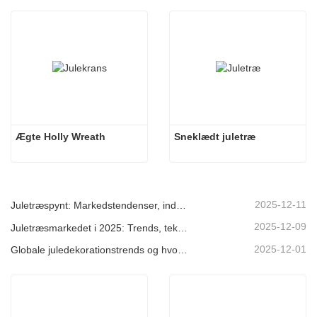
Ægte Holly Wreath
Sneklædt juletræ
2025-12-11
Juletræspynt: Markedstendenser, indsigt i forsyningskæden og indkøbsguide 2025
2025-12-09
Juletræsmarkedet i 2025: Trends, teknologier og indkøbsguide til B2B-købere
2025-12-01
Globale juledekorationstrends og hvorfor Christmas Queen fortsat fører an på markedet