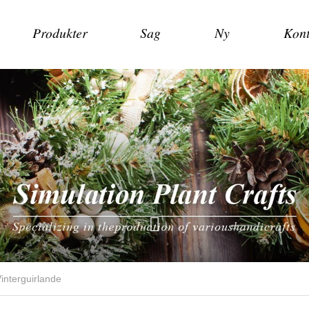
Produkter
Sag
Ny
Kont
interguirlande