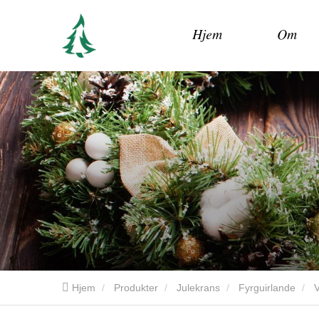
Hjem
Om
Hjem
Produkter
Julekrans
Fyrguirlande
V