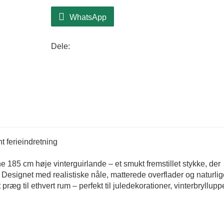
WhatsApp
Dele:
t ferieindretning
 185 cm høje vinterguirlande – et smukt fremstillet stykke, der
esignet med realistiske nåle, matterede overflader og naturlig
t præg til ethvert rum – perfekt til juledekorationer, vinterbryllupp