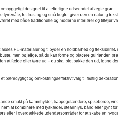
r omhyggeligt designet til at efterligne udseendet af ægte grønt,
ge fyrrenåle, let frosting og små kogler giver den en naturlig teks
været med både traditionelle og moderne interiører og tilføjer v
klasses PE-materialer og tilbyder en holdbarhed og fleksibilitet,
obuste, men bøjelige, så du kan forme og placere guirlanden præ
en at fælde eller tørre ud – du skal blot pakke den ud, løsne de
t bæredygtigt og omkostningseffektivt valg til festlig dekoration
ande smukt på kaminhylder, trappegelændere, spiseborde, vin
 nem at kombinere med lyskæder, stearinlys, bånd eller pynt for
rs eller i overdækkede udendørsområder for at skabe en hygge