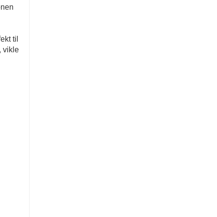
onen
kt til
 vikle