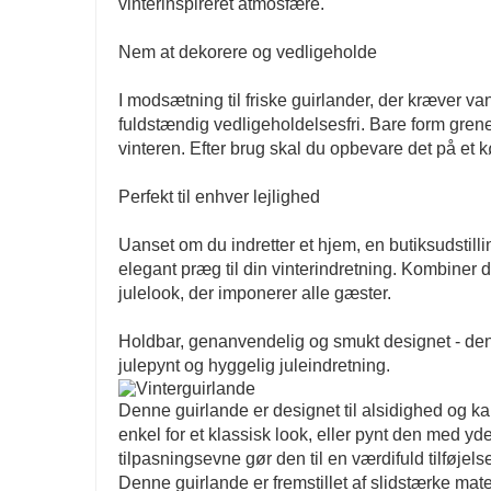
vinterinspireret atmosfære.
Nem at dekorere og vedligeholde
I modsætning til friske guirlander, der kræver v
fuldstændig vedligeholdelsesfri. Bare form grenen
vinteren. Efter brug skal du opbevare det på et køli
Perfekt til enhver lejlighed
Uanset om du indretter et hjem, en butiksudstillin
elegant præg til din vinterindretning. Kombine
julelook, der imponerer alle gæster.
Holdbar, genanvendelig og smukt designet - denne
julepynt og hyggelig juleindretning.
Denne guirlande er designet til alsidighed og kan
enkel for et klassisk look, eller pynt den med yd
tilpasningsevne gør den til en værdifuld tilføjelse
Denne guirlande er fremstillet af slidstærke mat