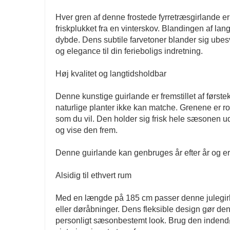
Hver gren af ​​denne frostede fyrretræsgirlande e
friskplukket fra en vinterskov. Blandingen af ​​lan
dybde. Dens subtile farvetoner blander sig ubes
og elegance til din ferieboligs indretning.
Høj kvalitet og langtidsholdbar
Denne kunstige guirlande er fremstillet af første
naturlige planter ikke kan matche. Grenene er r
som du vil. Den holder sig frisk hele sæsonen ud
og vise den frem.
Denne guirlande kan genbruges år efter år og er e
Alsidig til ethvert rum
Med en længde på 185 cm passer denne julegirl
eller døråbninger. Dens fleksible design gør den
personligt sæsonbestemt look. Brug den indendø