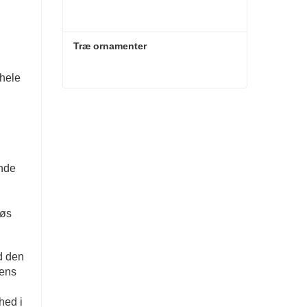
Træ ornamenter
 hele
Træ ornamenter
Kontakt nu
ende
løs
ld den
Dens
hed i