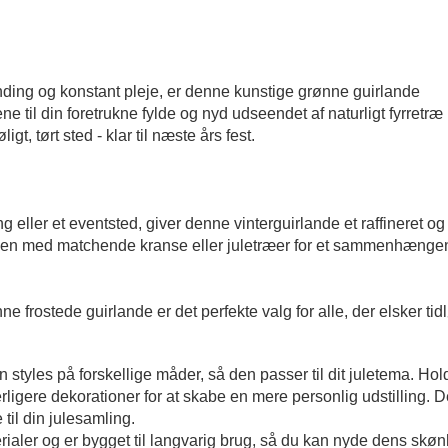
anding og konstant pleje, er denne kunstige grønne guirlande
e til din foretrukne fylde og nyd udseendet af naturligt fyrretræ
gt, tørt sted - klar til næste års fest.
g eller et eventsted, giver denne vinterguirlande et raffineret og
r den med matchende kranse eller juletræer for et sammenhæng
 frostede guirlande er det perfekte valg for alle, der elsker tid
 styles på forskellige måder, så den passer til dit juletema. Ho
erligere dekorationer for at skabe en mere personlig udstilling. 
 til din julesamling.
erialer og er bygget til langvarig brug, så du kan nyde dens skøn