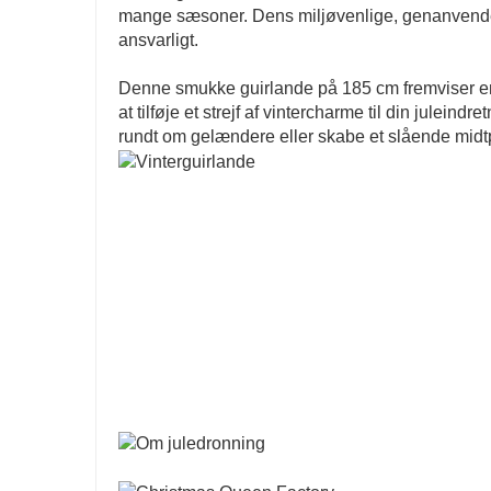
mange sæsoner. Dens miljøvenlige, genanvendel
ansvarligt.
Denne smukke guirlande på 185 cm fremviser en fa
at tilføje et strejf af vintercharme til din julein
rundt om gelændere eller skabe et slående midtpu