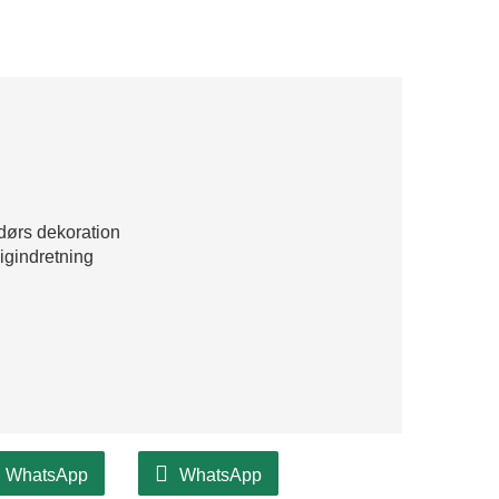
dørs dekoration
oligindretning
WhatsApp
WhatsApp