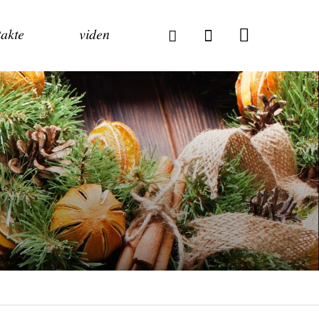
akte
viden