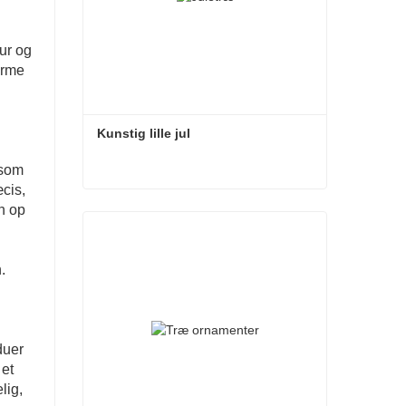
tur og
arme
Kunstig lille jul
 som
cis,
Kunstig lille jul
n op
Kontakt nu
.
duer
 et
lig,