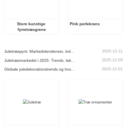
Store kunstige 
Pink perlekrans
fyrretræsgrene
2025-12-11
Juletræspynt: Markedstendenser, indsigt i forsyningskæden og indkøbsguide 2025
2025-12-09
Juletræsmarkedet i 2025: Trends, teknologier og indkøbsguide til B2B-købere
2025-12-01
Globale juledekorationstrends og hvorfor Christmas Queen fortsat fører an på markedet