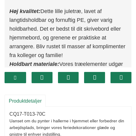
Høj kvalitet:
Dette lille juletræ, lavet af
langtidsholdbar og fornuftig PE, giver varig
holdbarhed. Det er bedst til dit skrivebord eller
hjemmebord, og grenene er praktiske at
arrangere. Bliv rustet til masser af komplimenter
fra kolleger og familie!
Holdbart materiale:
Vores træelementer udgør
en robust base for indført balance på enhver
overflade, mens dens lette format gør den
praktisk at passere og bære.
Julebord dekoration:
Dette bordpladejuletræ er
Produktdetaljer
ideelt til en række lejligheder, bestående af
CQ17-T013-70C
julefester, fester, bryllupper og som indretning til
Uanset om du pynter i hallerne i hjemmet eller forbedrer din
din spisestue, bolig eller kontor.
arbejdsplads, bringer vores feriedekorationer glæde og
gnistre til enhver indstilling.