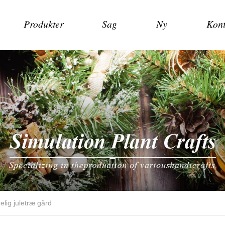
Produkter
Sag
Ny
Kont
lig juletræ gård