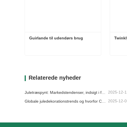
Guirlande til udendørs brug
Twinkl
Guirlande til udendørs brug
Twinkl
Kontakt nu
Kon
Relaterede nyheder
2025-12-1
Juletræspynt: Markedstendenser, indsigt i forsyningskæden og indkøbsguide 2025
2025-12-0
Globale juledekorationstrends og hvorfor Christmas Queen fortsat fører an på markedet