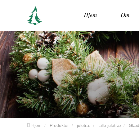
Hjem
Om
Hjem
Produkter
juletræ
Lille juletræ
Glæde