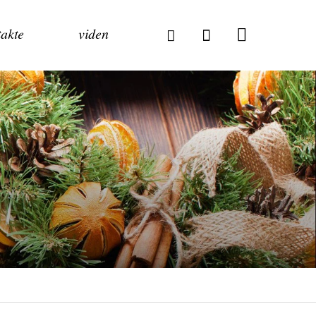
akte
viden