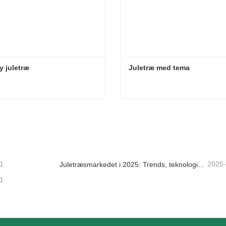
y juletræ
Juletræ med tema
y juletræ
Juletræ med tema
takt nu
Kontakt nu
1
2025
Juletræsmarkedet i 2025: Trends, teknologier og indkøbsguide til B2B-købere
1