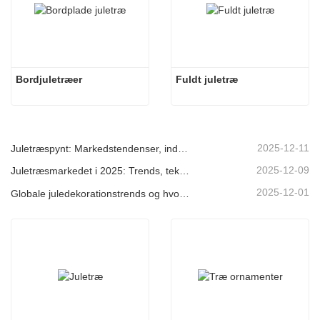
Bordjuletræer
Fuldt juletræ
2025-12-11
Juletræspynt: Markedstendenser, indsigt i forsyningskæden og indkøbsguide 2025
2025-12-09
Juletræsmarkedet i 2025: Trends, teknologier og indkøbsguide til B2B-købere
2025-12-01
Globale juledekorationstrends og hvorfor Christmas Queen fortsat fører an på markedet