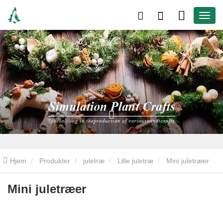
Hjem
Produkter
juletræ
Lille juletræ
Mini juletræer
Mini juletræer