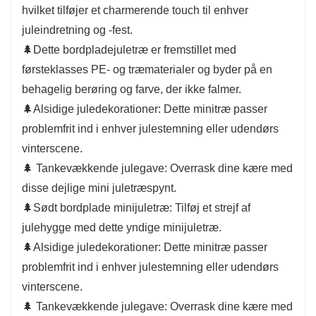
hvilket tilføjer et charmerende touch til enhver
🌲
Tankevækkende julegave:
Overrask dine
juleindretning og -fest.
kære med disse dejlige mini juletræspynt.
🌲Dette bordpladejuletræ er fremstillet med
førsteklasses PE- og træmaterialer og byder på en
behagelig berøring og farve, der ikke falmer.
🌲Alsidige juledekorationer: Dette minitræ passer
problemfrit ind i enhver julestemning eller udendørs
vinterscene.
🌲 Tankevækkende julegave: Overrask dine kære med
disse dejlige mini juletræspynt.
🌲Sødt bordplade minijuletræ: Tilføj et strejf af
julehygge med dette yndige minijuletræ.
🌲Alsidige juledekorationer: Dette minitræ passer
problemfrit ind i enhver julestemning eller udendørs
vinterscene.
🌲 Tankevækkende julegave: Overrask dine kære med