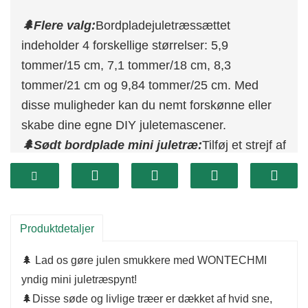
🌲Flere valg:
Bordpladejuletræssættet
indeholder 4 forskellige størrelser: 5,9
tommer/15 cm, 7,1 tommer/18 cm, 8,3
tommer/21 cm og 9,84 tommer/25 cm. Med
disse muligheder kan du nemt forskønne eller
skabe dine egne DIY juletemascener.
🌲Sødt bordplade mini juletræ:
Tilføj et strejf af
julehygge med dette yndige minijuletræ.
🌲Høj kvalitet og robust:
Dette
bordpladejuletræ er lavet med førsteklasses PE-
og træmaterialer og tilbyder en behagelig
Produktdetaljer
berøring og farve, der ikke falmer.
🌲 Lad os gøre julen smukkere med WONTECHMI
🌲Alsidig julepynt:
Dette minitræ passer
yndig mini juletræspynt!
problemfrit ind i enhver julestemning eller
🌲Disse søde og livlige træer er dækket af hvid sne,
udendørs vinterscene.