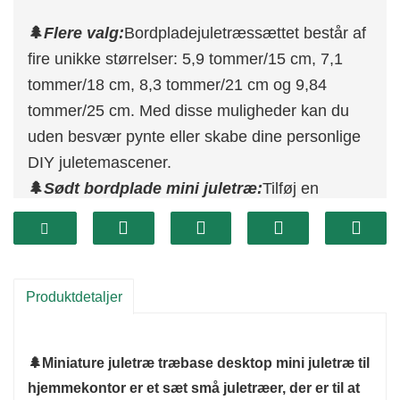
🌲
Flere valg:
Bordpladejuletræssættet består af
fire unikke størrelser: 5,9 tommer/15 cm, 7,1
tommer/18 cm, 8,3 tommer/21 cm og 9,84
tommer/25 cm. Med disse muligheder kan du
uden besvær pynte eller skabe dine personlige
DIY juletemascener.
🌲
Sødt bordplade mini juletræ:
Tilføj en
kontakt af feriehygge med dette elskelige
minijuletræ.
🌲
Høj kvalitet og robust:
Dette
bordpladejuletræ er fremstillet med højkvalitets
Produktdetaljer
PE og træmaterialer og giver en afslappet
kontakt og farve, der ikke falmer.
🌲
Miniature juletræ træbase desktop mini juletræ til
🌲
Alsidig julepynt:
Dette minitræ passer
hjemmekontor er et sæt små juletræer, der er til at
problemfrit ind i enhver julepynt eller udendørs