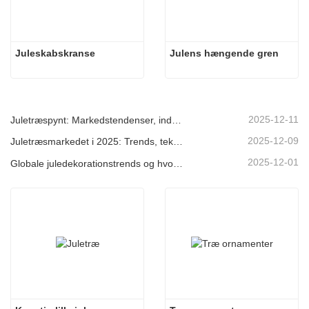
Juleskabskranse
Julens hængende gren
2025-12-11
Juletræspynt: Markedstendenser, indsigt i forsyningskæden og indkøbsguide 2025
2025-12-09
Juletræsmarkedet i 2025: Trends, teknologier og indkøbsguide til B2B-købere
2025-12-01
Globale juledekorationstrends og hvorfor Christmas Queen fortsat fører an på markedet