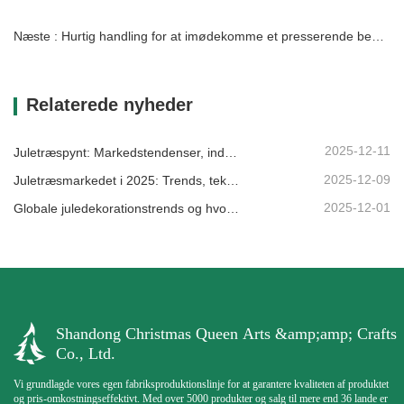
Næste : Hurtig handling for at imødekomme et presserende behov for en svensk klient
Relaterede nyheder
2025-12-11
Juletræspynt: Markedstendenser, indsigt i forsyningskæden og indkøbsguide 2025
2025-12-09
Juletræsmarkedet i 2025: Trends, teknologier og indkøbsguide til B2B-købere
2025-12-01
Globale juledekorationstrends og hvorfor Christmas Queen fortsat fører an på markedet
Shandong Christmas Queen Arts &amp;amp; Crafts
Co., Ltd.
Vi grundlagde vores egen fabriksproduktionslinje for at garantere kvaliteten af ​​produktet
og pris-omkostningseffektivt. Med over 5000 produkter og salg til mere end 36 lande er