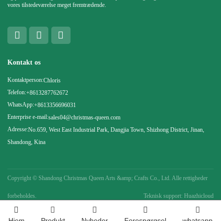
vores tilstedeværelse meget fremtrædende.
Kontakt os
Kontaktperson:
Chloris
Telefon:
+8613287762672
WhatsApp:
+8613356696031
Enterprise e-mail:
sales04@christmas-queen.com
Adresse:
No.659, West East Industrial Park, Dangjia Town, Shizhong District, Jinan,
Shandong, Kina
Copyright ©
Shandong Christmas Queen Arts &amp; Crafts Co., Ltd. Alle rettigheder
forbeholdes.
Teknisk support: Huazhicloud
Hjem
Produkt
Nyheder
Forespørgsel
whatsapp