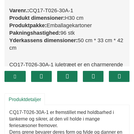
Varenr.:
CQ17-T026-30A-1
Produkt dimensioner:
H30 cm
Produktpakke:
Emballagekartoner
Pakningshastighed:
96 stk
Yderkassens dimensioner:
50 cm * 33 cm * 42
cm
CQ17-T026-30A-1 juletræet er en charmerende
30 cm høj dekoration, der tilføjer et dejligt præg
til din juleindretning. Med sine naturtro grene og
livlige grønne blade bringer dette træ essensen
af ​​en traditionel stedsegrøn træ ind i dit hjem.
Produktdetaljer
Dens kompakte størrelse gør det perfekt til små
CQ17-T026-30A-1 er fremstillet med holdbarhed i
rum, såsom bordplader eller hylder, så du kan
tankerne og sikrer, at den vil holde i mange
indarbejde julestemning uden at overvælde din
feriesæsoner fremover.
Dens grene bevarer deres form og fylde og danner en
indretning.