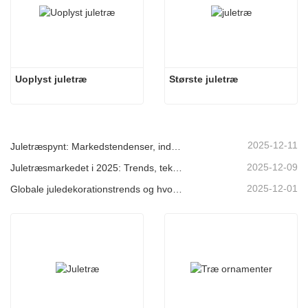
Uoplyst juletræ
Største juletræ
2025-12-11
Juletræspynt: Markedstendenser, indsigt i forsyningskæden og indkøbsguide 2025
2025-12-09
Juletræsmarkedet i 2025: Trends, teknologier og indkøbsguide til B2B-købere
2025-12-01
Globale juledekorationstrends og hvorfor Christmas Queen fortsat fører an på markedet