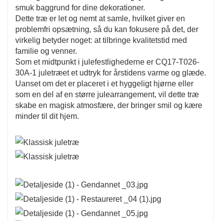
smuk baggrund for dine dekorationer.
Dette træ er designet til nem dekoration og giver
Dette træ er let og nemt at samle, hvilket giver en
et alsidigt lærred til dine yndlingsdekorationer og
problemfri opsætning, så du kan fokusere på det, der
virkelig betyder noget: at tilbringe kvalitetstid med
-lys. Uanset om du vælger at pynte det med
familie og venner.
klassiske røde og gulddetaljer eller et mere
Som et midtpunkt i julefestlighederne er CQ17-T026-
moderne look med klare farver, giver CQ17-
30A-1 juletræet et udtryk for årstidens varme og glæde.
Uanset om det er placeret i et hyggeligt hjørne eller
T026-30A-1 mulighed for uendelig kreativitet. At
som en del af en større julearrangement, vil dette træ
dekorere dette træ kan blive en elsket
skabe en magisk atmosfære, der bringer smil og kære
familieaktivitet, der fremmer samhørighed og
minder til dit hjem.
julestemning, mens I deler glæden ved at skabe
en festlig udstilling.