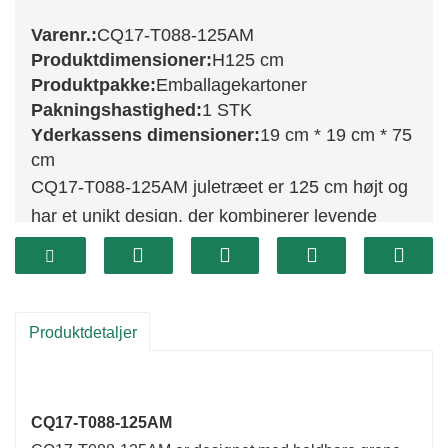
Varenr.:
CQ17-T088-125AM
Produktdimensioner:
H125 cm
Produktpakke:
Emballagekartoner
Pakningshastighed:
1 STK
Yderkassens dimensioner:
19 cm * 19 cm * 75
cm
CQ17-T088-125AM juletræet er 125 cm højt og
har et unikt design, der kombinerer levende
grønne blade med sorte accenter, hvilket skaber
en slående visuel effekt. Dette træ er perfekt til
moderne juleindretning og tilføjer et moderne
præg til dine festlige fester. Dets højde gør det
Produktdetaljer
til et ideelt valg til større rum og sikrer, at det
bliver et fantastisk blikfang i dit hjem.
CQ17-T088-125AM