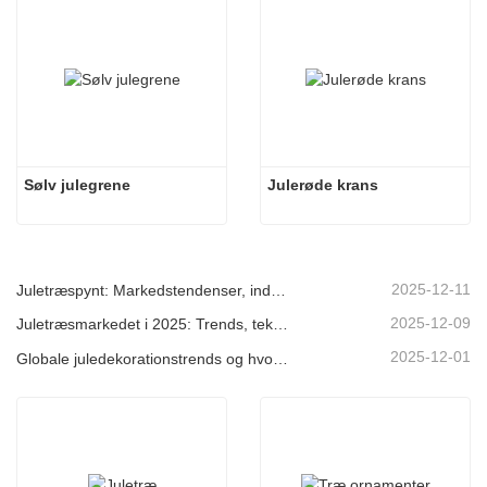
Sølv julegrene
Julerøde krans
2025-12-11
Juletræspynt: Markedstendenser, indsigt i forsyningskæden og indkøbsguide 2025
2025-12-09
Juletræsmarkedet i 2025: Trends, teknologier og indkøbsguide til B2B-købere
2025-12-01
Globale juledekorationstrends og hvorfor Christmas Queen fortsat fører an på markedet