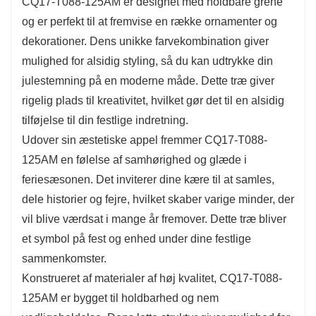
CQ17-T088-125AM er designet med holdbare grene
og er perfekt til at fremvise en række ornamenter og
dekorationer. Dens unikke farvekombination giver
mulighed for alsidig styling, så du kan udtrykke din
julestemning på en moderne måde. Dette træ giver
rigelig plads til kreativitet, hvilket gør det til en alsidig
tilføjelse til din festlige indretning.
Udover sin æstetiske appel fremmer CQ17-T088-
125AM en følelse af samhørighed og glæde i
feriesæsonen. Det inviterer dine kære til at samles,
dele historier og fejre, hvilket skaber varige minder, der
vil blive værdsat i mange år fremover. Dette træ bliver
et symbol på fest og enhed under dine festlige
sammenkomster.
Konstrueret af materialer af høj kvalitet, CQ17-T088-
125AM er bygget til holdbarhed og nem