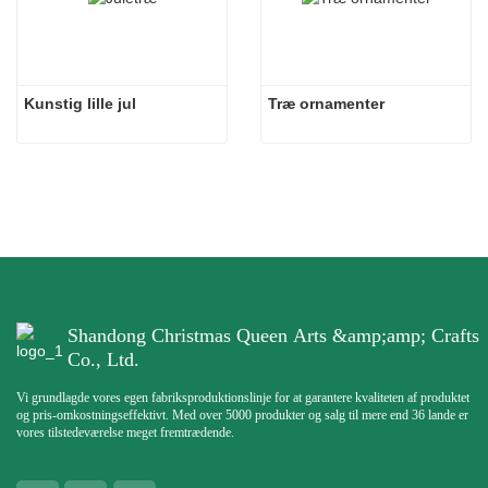
Kunstig lille jul
Træ ornamenter
Shandong Christmas Queen Arts &amp;amp; Crafts
Co., Ltd.
Vi grundlagde vores egen fabriksproduktionslinje for at garantere kvaliteten af ​​produktet
og pris-omkostningseffektivt. Med over 5000 produkter og salg til mere end 36 lande er
vores tilstedeværelse meget fremtrædende.