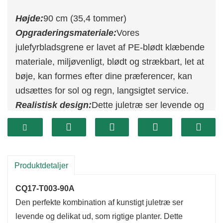
Højde:
90 cm (35,4 tommer)
Opgraderingsmateriale:
Vores
julefyrbladsgrene er lavet af PE-blødt klæbende
materiale, miljøvenligt, blødt og strækbart, let at
bøje, kan formes efter dine præferencer, kan
udsættes for sol og regn, langsigtet service.
Realistisk design:
Dette juletræ ser levende og
delikat ud, som rigtige planter, det vil altid være
friskt og tilføje skønhed til din boligindretning.
Kreativ gør-det-selv:
Disse faux røde bær
Xmas fyrregrene kan parres med enhver
Produktdetaljer
juletema dekoration og stil, du kan være kreativ
CQ17-T003-90A
og DIY, som du vil, såsom DIY håndværk, krans,
Den perfekte kombination af kunstigt juletræ ser
blomsterarrangementer osv., for at skabe en
levende og delikat ud, som rigtige planter. Dette
varm atmosfære af juleferie.