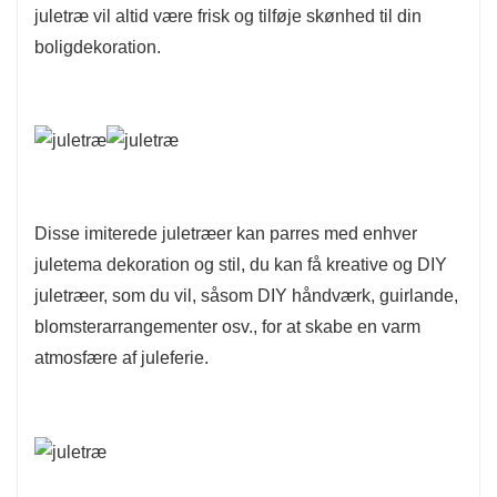
juletræ vil altid være frisk og tilføje skønhed til din
Meget brugt:
Disse røde bær julefyrgrene
boligdekoration.
stængler er den perfekte dekoration til jul, nytår,
fester og kan bruges indendørs eller udendørs.
Disse imiterede juletræer kan parres med enhver
juletema dekoration og stil, du kan få kreative og DIY
juletræer, som du vil, såsom DIY håndværk, guirlande,
blomsterarrangementer osv., for at skabe en varm
atmosfære af juleferie.