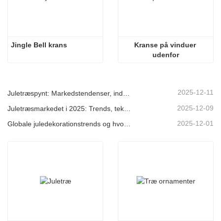
Jingle Bell krans
Kranse på vinduer 
udenfor
2025-12-11
Juletræspynt: Markedstendenser, indsigt i forsyningskæden og indkøbsguide 2025
2025-12-09
Juletræsmarkedet i 2025: Trends, teknologier og indkøbsguide til B2B-købere
2025-12-01
Globale juledekorationstrends og hvorfor Christmas Queen fortsat fører an på markedet