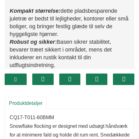
Kompakt størrelse:
dette pladsbesparende
juletræ er bedst til lejligheder, kontorer eller små
boliger, og bringer festlig glæde til selv de
hyggeligste hjørner.
Robust og sikker
:
Basen sikrer stabilitet,
bevarer træet sikkert i området, mens det
inkluderer en rustik kontakt til din
udflugtsindretning.
Alsidig dekoration:
Dette uerfarne PE juletræ
tjener som et alsidigt lærred til din kreative flair.
Tilpas den med dine yndlingsudsmykninger og
dekorationer for at gøre den helt unik.
Produktdetaljer
CQ17-T011-60BMM
Snowflake flocking er designet med udsøgt håndværk
for at minimere fald og holde dit rum rent. Snedækkede