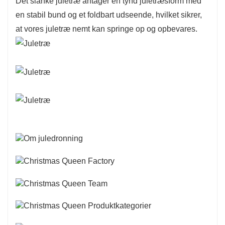
Det slanke juletræ antager en tynd juletræsform med
en stabil bund og et foldbart udseende, hvilket sikrer,
at vores juletræ nemt kan springe op og opbevares.