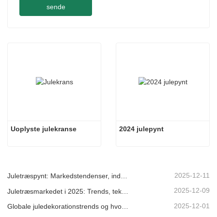
sende
Uoplyste julekranse
2024 julepynt
2025-12-11
Juletræspynt: Markedstendenser, indsigt i forsyningskæden og indkøbsguide 2025
2025-12-09
Juletræsmarkedet i 2025: Trends, teknologier og indkøbsguide til B2B-købere
2025-12-01
Globale juledekorationstrends og hvorfor Christmas Queen fortsat fører an på markedet