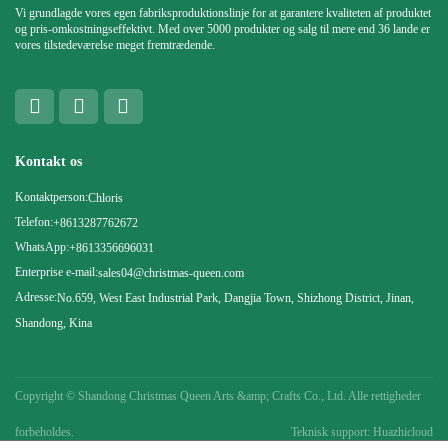
Vi grundlagde vores egen fabriksproduktionslinje for at garantere kvaliteten af ​​produktet
og pris-omkostningseffektivt. Med over 5000 produkter og salg til mere end 36 lande er
vores tilstedeværelse meget fremtrædende.
Kontakt os
Kontaktperson:
Chloris
Telefon:
+8613287762672
WhatsApp:
+8613356696031
Enterprise e-mail:
sales04@christmas-queen.com
Adresse:
No.659, West East Industrial Park, Dangjia Town, Shizhong District, Jinan,
Shandong, Kina
Copyright ©
Shandong Christmas Queen Arts &amp; Crafts Co., Ltd. Alle rettigheder
forbeholdes.
Teknisk support: Huazhicloud