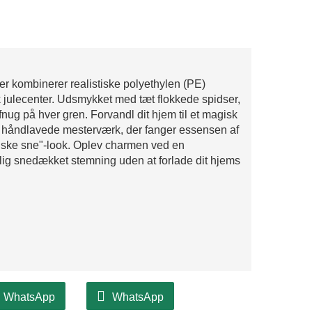
er kombinerer realistiske polyethylen (PE)
isk julecenter. Udsmykket med tæt flokkede spidser,
fnug på hver gren. Forvandl dit hjem til et magisk
 håndlavede mesterværk, der fanger essensen af
friske sne"-look. Oplev charmen ved en
g snedækket stemning uden at forlade dit hjems
WhatsApp
WhatsApp