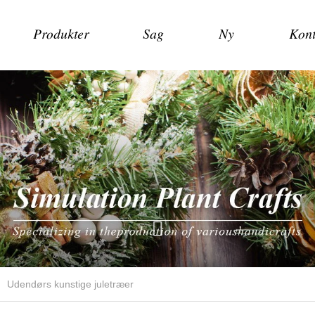
Produkter
Sag
Ny
Kont
Udendørs kunstige juletræer