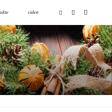
akte
viden