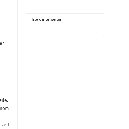
Træ ornamenter
er.
Træ ornamenter
Kontakt nu
erie.
ennem
hvert