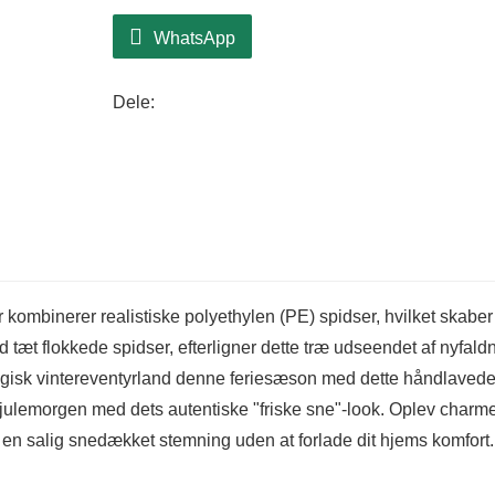
WhatsApp
Dele:
 kombinerer realistiske polyethylen (PE) spidser, hvilket skaber
d tæt flokkede spidser, efterligner dette træ udseendet af nyfald
 magisk vintereventyrland denne feriesæson med dette håndlaved
r julemorgen med dets autentiske "friske sne"-look. Oplev charm
n salig snedækket stemning uden at forlade dit hjems komfort.