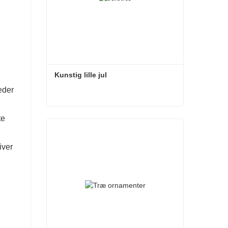
Kunstig lille jul
eder
Kunstig lille jul
te
Kontakt nu
iver