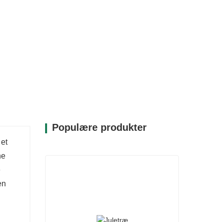
Populære produkter
 et
ne
e
en