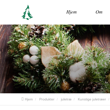
Hjem
Om
Hjem
Produkter
juletræ
Kunstige juletræer