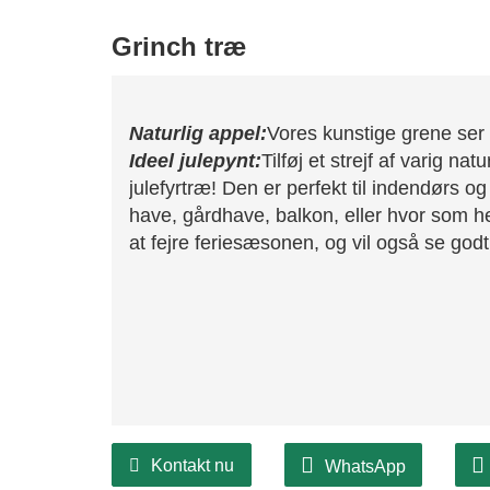
Grinch træ
Naturlig appel:
Vores kunstige grene ser u
Ideel julepynt:
Tilføj et strejf af varig na
julefyrtræ! Den er perfekt til indendørs 
have, gårdhave, balkon, eller hvor som h
at fejre feriesæsonen, og vil også se godt
Kontakt nu
WhatsApp