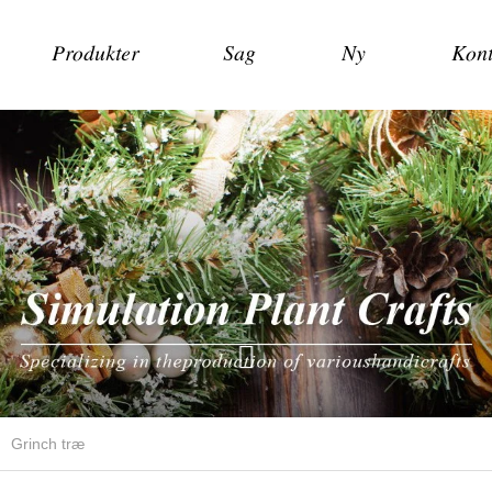
Produkter
Sag
Ny
Kont
Grinch træ