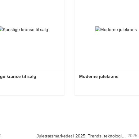
ge kranse til salg
Moderne julekrans
ge kranse til salg
Moderne julekrans
takt nu
Kontakt nu
1
2025
Juletræsmarkedet i 2025: Trends, teknologier og indkøbsguide til B2B-købere