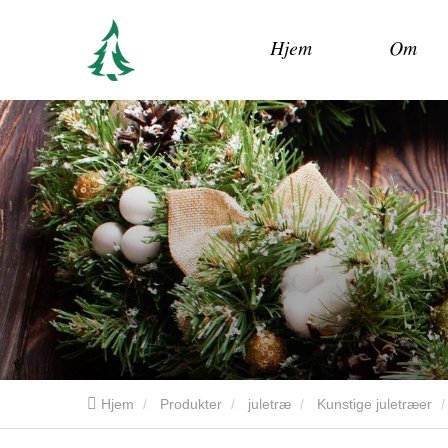
Hjem
Om
Hjem
Produkter
juletræ
Kunstige juletræer