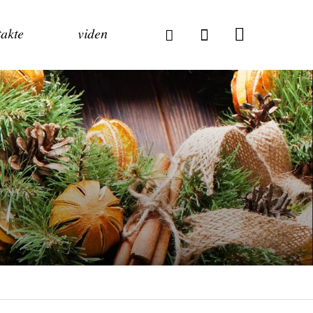
akte
viden