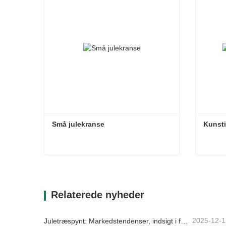
Små julekranse
Kunsti
Små julekranse
Kunsti
Kontakt nu
Kon
Relaterede nyheder
2025-12-1
Juletræspynt: Markedstendenser, indsigt i forsyningskæden og indkøbsguide 2025