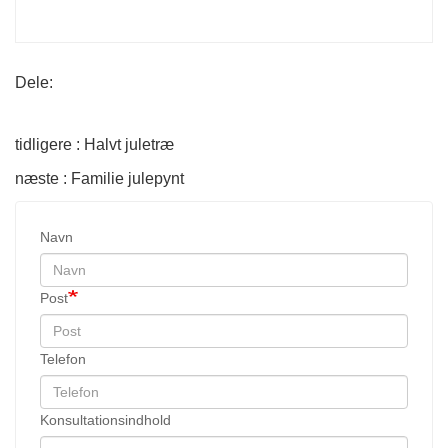
Dele:
tidligere : Halvt juletræ
næste : Familie julepynt
Navn
Post
Telefon
Konsultationsindhold