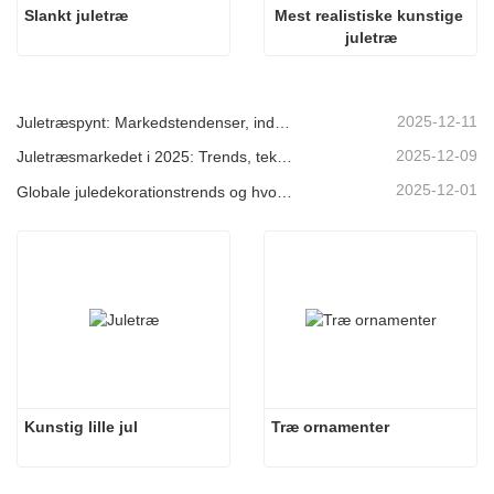
Slankt juletræ
Mest realistiske kunstige 
juletræ
2025-12-11
Juletræspynt: Markedstendenser, indsigt i forsyningskæden og indkøbsguide 2025
2025-12-09
Juletræsmarkedet i 2025: Trends, teknologier og indkøbsguide til B2B-købere
2025-12-01
Globale juledekorationstrends og hvorfor Christmas Queen fortsat fører an på markedet
Kunstig lille jul
Træ ornamenter