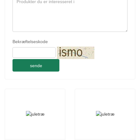
Bekræftelseskode
sende