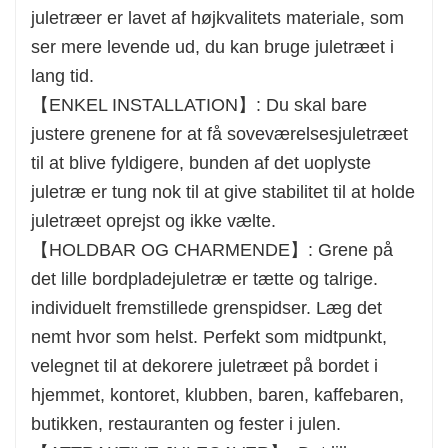
juletræer er lavet af højkvalitets materiale, som
velegnet til at dekorere juletræet på bordet i
ser mere levende ud, du kan bruge juletræet i
hjemmet, kontoret, klubben, baren, kaffebaren,
lang tid.
butikken, restauranten og fester i julen.
【ENKEL INSTALLATION】: Du skal bare
【ATTRAKTIVE JULEGAVER】: Det lille
justere grenene for at få soveværelsesjuletræet
julejuletræ er fine og unikke julegavegaver.
til at blive fyldigere, bunden af ​​det uoplyste
Juleboligindretning kan skabe smukke
juletræ er tung nok til at give stabilitet til at holde
ferieminder til familien. Mini juletræ er også
juletræet oprejst og ikke vælte.
velegnet som julegave til dine venner eller
【HOLDBAR OG CHARMENDE】: Grene på
kollegaer.
det lille bordpladejuletræ er tætte og talrige.
individuelt fremstillede grenspidser. Læg det
nemt hvor som helst. Perfekt som midtpunkt,
velegnet til at dekorere juletræet på bordet i
hjemmet, kontoret, klubben, baren, kaffebaren,
butikken, restauranten og fester i julen.