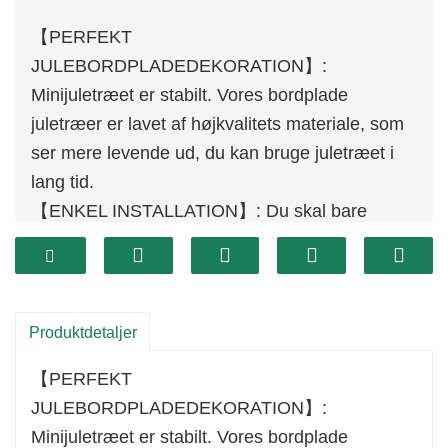
【PERFEKT
JULEBORDPLADEDEKORATION】:
Minijuletræet er stabilt. Vores bordplade
juletræer er lavet af højkvalitets materiale, som
ser mere levende ud, du kan bruge juletræet i
lang tid.
【ENKEL INSTALLATION】: Du skal bare
justere grenene for at få soveværelsesjuletræet
til at blive fyldigere, bunden af ​​det uoplyste
juletræ er tung nok til at give stabilitet til at holde
juletræet oprejst og ikke vælte.
Produktdetaljer
【HOLDBAR OG CHARMENDE】: Grene på
【PERFEKT
det lille bordpladejuletræ er tætte og talrige.
JULEBORDPLADEDEKORATION】:
individuelt fremstillede grenspidser. Læg det
Minijuletræet er stabilt. Vores bordplade
nemt hvor som helst. Perfekt som midtpunkt,