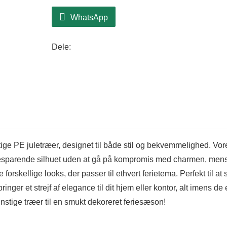
4. Tilpasset finish:
Vælg mellem en række
WhatsApp
iseffekter, for at tilpasse træets udseen
5. Custom-Fit Design:
Med sine mange gr
Dele:
naturligt udseende, perfekt til at dekore
rige PE-grene og forskellige teksturer gør d
og festlig atmosfære i ethvert rum.
tige PE juletræer, designet til både stil og bekvemmelighed. Vor
besparende silhuet uden at gå på kompromis med charmen, men
forskellige looks, der passer til ethvert ferietema. Perfekt til at
ringer et strejf af elegance til dit hjem eller kontor, alt imens de 
nstige træer til en smukt dekoreret feriesæson!