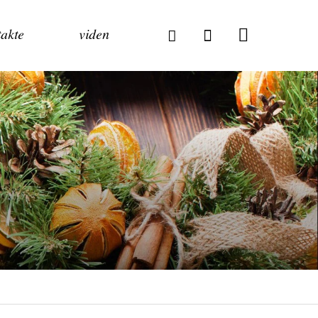
akte
viden