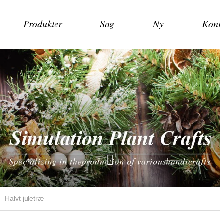
Produkter
Sag
Ny
Kont
Halvt juletræ