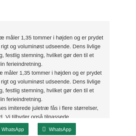
træ måler 1,35 tommer i højden og er prydet
 rigt og voluminøst udseende. Dens livlige
, festlig stemning, hvilket gør den til et
din ferieindretning.
ræ måler 1,35 tommer i højden og er prydet
 rigt og voluminøst udseende. Dens livlige
, festlig stemning, hvilket gør den til et
din ferieindretning.
es imiterede juletræ fås i flere størrelser,
. Vi tilbyder også tilpassede
t passer perfekt til dine specifikke behov og
WhatsApp
WhatsApp