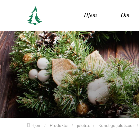
Hjem
Om
Hjem
Produkter
juletræ
Kunstige juletræer