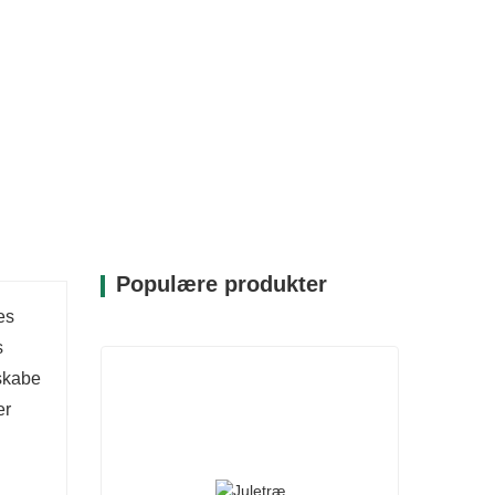
 finpudsninger, såsom sne- eller
de og komplementere dit ferietema.
enspidser giver dette træ et fuldt og
re med dine yndlingspynt og guirlander. De
et til et ideelt valg til at skabe en hyggelig
Populære produkter
es
s
 skabe
er