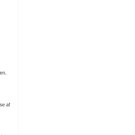
nen,
se af