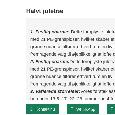
Halvt juletræ
1. Festlig charme:
Dette foroplyste jule
med 21 PE-grenspidser, hvilket skaber et
grønne nuance tilfører ethvert rum en livlig
fremragende valg til øjeblikkeligt at løfte 
2. Festlig charme:
Dette foroplyste julet
med 21 PE-grenspidser, hvilket skaber et
grønne nuance tilfører ethvert rum en livlig
fremragende valg til øjeblikkeligt at løfte 
3. Varierede størrelser:
Vores førsteklass
herunder 13,5, 17, 22, 26 tommer og 4 fod
størrelsesmuligheder for at sikre, at træe
Kontakt nu
WhatsApp
præferencer.