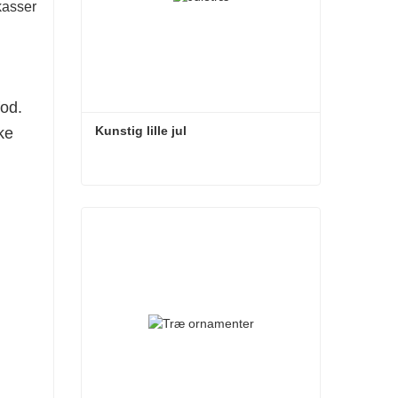
kasser
fod.
Kunstig lille jul
ke
Kunstig lille jul
Kontakt nu