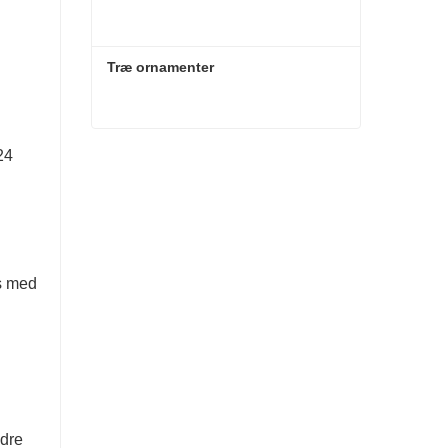
Træ ornamenter
Træ ornamenter
24
Kontakt nu
es med
edre