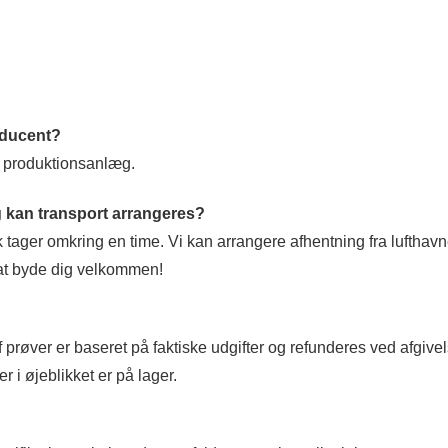
oducent?
t produktionsanlæg.
og kan transport arrangeres?
k tager omkring en time. Vi kan arrangere afhentning fra lufthav
 at byde dig velkommen!
 af prøver er baseret på faktiske udgifter og refunderes ved afgivel
er i øjeblikket er på lager.