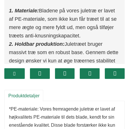
1. Materiale:
Bladene på vores juletræ er lavet
af PE-materiale, som ikke kun får træet til at se
mere ægte og mere fyldt ud, men også tilføjer
træets anti-knusningskapacitet.
2. Holdbar produktion:
Juletræet bruger
massivt træ som en robust base. Gennem dette
design ønsker vi kun at øge træernes stabilitet
og beskytte dit gulv.
3. Iøjnefaldende design:
Juletræet kommer
med fulde og realistiske grene, bringer en festlig
glød til dit hjem, sølvjuletræet vil være et
Produktdetaljer
iøjnefaldende midtpunkt i ethvert rum under
*PE-materiale: Vores fremragende juletræ er lavet af
ferier, smukt og festligt, passer perfekt til
højkvalitets PE-materiale til dets blade, kendt for sin
vinterlandskaber.
enestående kvalitet. Disse blade forstærker ikke kun
4. Perfekt til festivaler:
Juletræet med