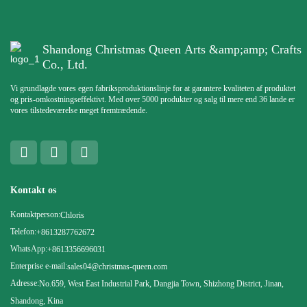
Shandong Christmas Queen Arts &amp;amp; Crafts
Co., Ltd.
Vi grundlagde vores egen fabriksproduktionslinje for at garantere kvaliteten af ​​produktet
og pris-omkostningseffektivt. Med over 5000 produkter og salg til mere end 36 lande er
vores tilstedeværelse meget fremtrædende.
Kontakt os
Kontaktperson:
Chloris
Telefon:
+8613287762672
WhatsApp:
+8613356696031
Enterprise e-mail:
sales04@christmas-queen.com
Adresse:
No.659, West East Industrial Park, Dangjia Town, Shizhong District, Jinan,
Shandong, Kina