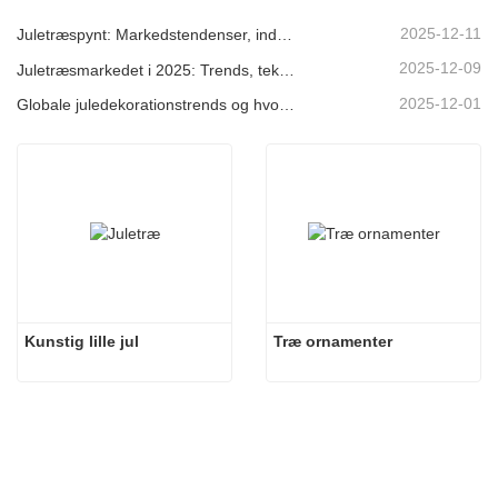
2025-12-11
Juletræspynt: Markedstendenser, indsigt i forsyningskæden og indkøbsguide 2025
2025-12-09
Juletræsmarkedet i 2025: Trends, teknologier og indkøbsguide til B2B-købere
2025-12-01
Globale juledekorationstrends og hvorfor Christmas Queen fortsat fører an på markedet
Kunstig lille jul
Træ ornamenter