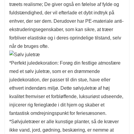
træets realisme; De giver også en følelse af fylde og
hundrede af grenspidser giver generøs plads til
fuldstændighed, der vil efterlade et dybt indtryk på
at hænge julepynt og indretning op, klassiske
enhver, der ser dem. Derudover har PE-materiale anti-
juleelementer og sne gør det til en fantastisk
ekstruderingsegenskaber, som kan sikre, at træer
indretning til jul og festivaler, tilføjer mere
forbliver elastiske og i deres oprindelige tilstand, selv
spænding til dit liv, gør din familie fuld af
når de bruges ofte.
julestemning .
5. Let at placere og opbevare:
Designet af
*Perfekt juledekoration: Forøg din festlige atmosfære
dette træ giver mulighed for hurtig placering og
med et sølv juletræ, som er en drømmende
nem opbevaring, hvilket gør ferieforberedelse
juledekoration, der passer til din stue, have eller
og rengøring ubesværet. Nyd et smukt
ethvert indendørs miljø. Dette sølvjuletræ af høj
dekoreret træ uden den sædvanlige opsætning.
kvalitet fremviser et forbløffende, luksuriøst udseende,
injicerer rig ferieglæde i dit hjem og skaber et
fantastisk omdrejningspunkt for feriesæsonen.
*Sølvjuletræer er alle kunstige planter, så de kræver
ikke vand, jord, gødning, beskæring, er nemme at