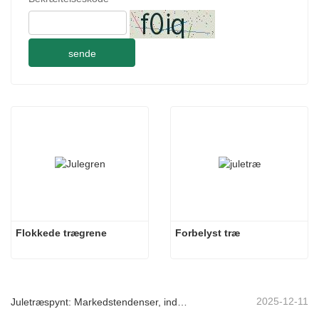
sende
Flokkede trægrene
Forbelyst træ
2025-12-11
Juletræspynt: Markedstendenser, indsigt i forsyningskæden og indkøbsguide 2025