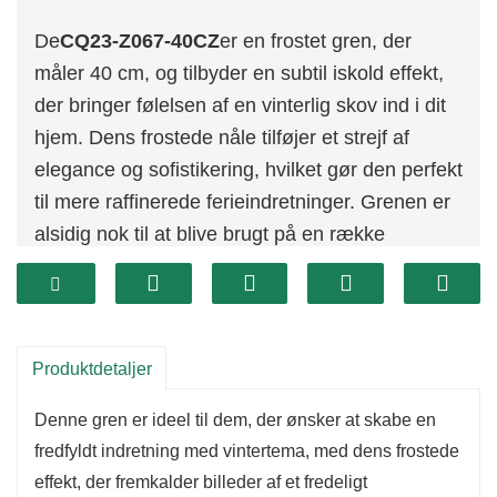
De
CQ23-Z067-40CZ
er en frostet gren, der
måler 40 cm, og tilbyder en subtil iskold effekt,
der bringer følelsen af ​​en vinterlig skov ind i dit
hjem. Dens frostede nåle tilføjer et strejf af
elegance og sofistikering, hvilket gør den perfekt
til mere raffinerede ferieindretninger. Grenen er
alsidig nok til at blive brugt på en række
forskellige måder, fra kranse og guirlander til
selvstændige centerpieces.
Produktdetaljer
Denne gren er ideel til dem, der ønsker at skabe en
fredfyldt indretning med vintertema, med dens frostede
effekt, der fremkalder billeder af et fredeligt