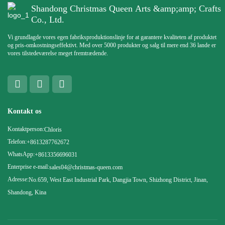
Shandong Christmas Queen Arts &amp;amp; Crafts
Co., Ltd.
Vi grundlagde vores egen fabriksproduktionslinje for at garantere kvaliteten af ​​produktet
og pris-omkostningseffektivt. Med over 5000 produkter og salg til mere end 36 lande er
vores tilstedeværelse meget fremtrædende.
Kontakt os
Kontaktperson:
Chloris
Telefon:
+8613287762672
WhatsApp:
+8613356696031
Enterprise e-mail:
sales04@christmas-queen.com
Adresse:
No.659, West East Industrial Park, Dangjia Town, Shizhong District, Jinan,
Shandong, Kina