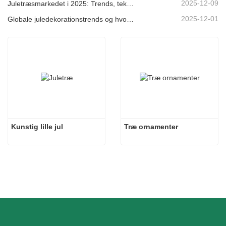
2025-12-09
Juletræsmarkedet i 2025: Trends, teknologier og indkøbsguide til B2B-købere
2025-12-01
Globale juledekorationstrends og hvorfor Christmas Queen fortsat fører an på markedet
Kunstig lille jul
Træ ornamenter