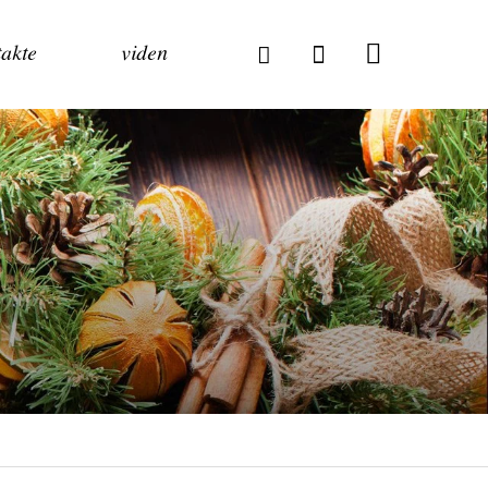
akte
viden