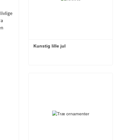
livlige
ra
en
Kunstig lille jul
Kunstig lille jul
Kontakt nu