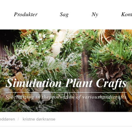
Produkter
Sag
Ny
Kont
veddøren
kristne dørkranse