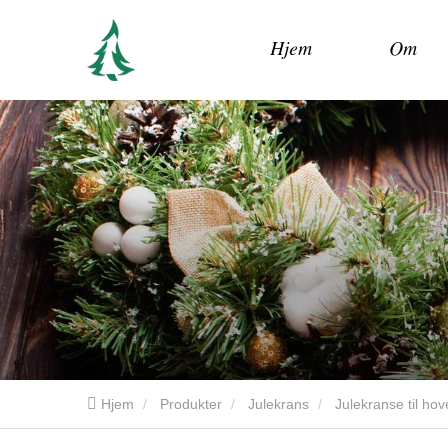
Hjem
Om
Hjem
Produkter
Julekrans
Julekranse til ho