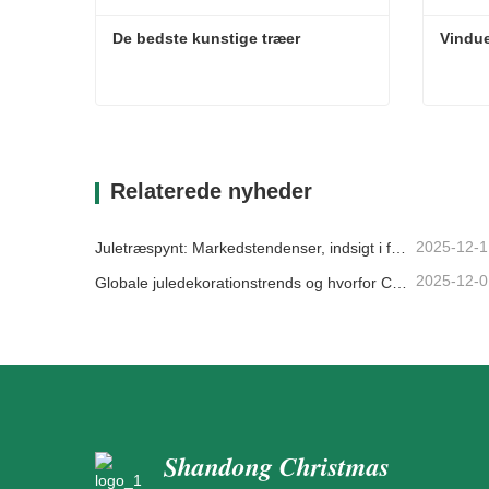
De bedste kunstige træer
Vindu
De bedste kunstige træer
Vindu
Kontakt nu
Kon
Relaterede nyheder
2025-12-1
Juletræspynt: Markedstendenser, indsigt i forsyningskæden og indkøbsguide 2025
2025-12-0
Globale juledekorationstrends og hvorfor Christmas Queen fortsat fører an på markedet
Shandong Christmas