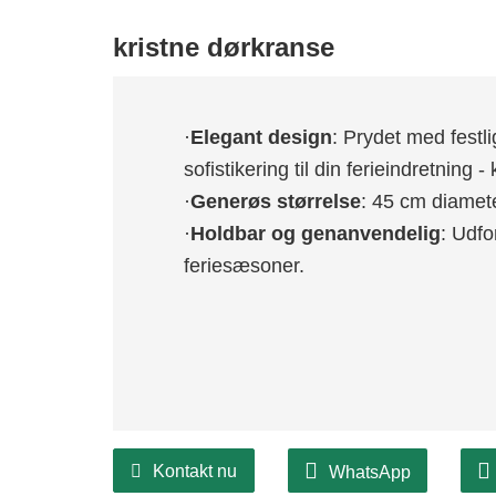
kristne dørkranse
·
Elegant design
: Prydet med festli
sofistikering til din ferieindretning -
·
Generøs størrelse
: 45 cm diameter,
·
Holdbar og genanvendelig
: Udfo
feriesæsoner.
Kontakt nu
WhatsApp