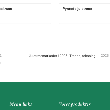
eskrans
Pyntede juletræer
eskrans
Pyntede juletræer
takt nu
Kontakt nu
1
2025
Juletræsmarkedet i 2025: Trends, teknologier og indkøbsguide til B2B-købere
1
Menu links
Vores produkter