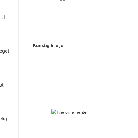
til
Kunstig lille jul
meget
Kunstig lille jul
Kontakt nu
at
elig