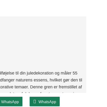
føjelse til din juledekoration og måler 55
fanger naturens essens, hvilket gør den til
ekorative temaer. Denne gren er fremstillet af
dseendet og følelsen af ​​ægte grønt og giver
WhatsApp
WhatsApp