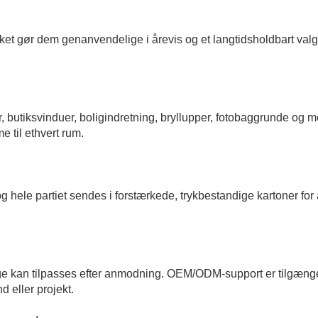
ket gør dem genanvendelige i årevis og et langtidsholdbart valg 
, butiksvinduer, boligindretning, bryllupper, fotobaggrunde og 
me til ethvert rum.
og hele partiet sendes i forstærkede, trykbestandige kartoner for 
e kan tilpasses efter anmodning. OEM/ODM-support er tilgæng
nd eller projekt.