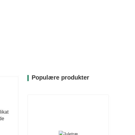
Populære produkter
likat
 de