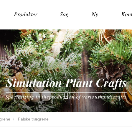
Produkter
Sag
Ny
Kont
egrene
Falske trægrene