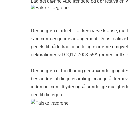
Lad det grønne vare længere og gør festivalen 
Denne gren er ideel til at fremhæve kranse, gui
sammenhængende arrangement. Dens realistiske u
perfekt til både traditionelle og moderne omgiv
dekorationer, vil CQ17-Z003-55A-grenen helt si
Denne gren er holdbar og genanvendelig og designe
bestanddel af din julesamling i mange år fremover
indenfor, men tilbyder også uendelige muligheder
den til din egen.