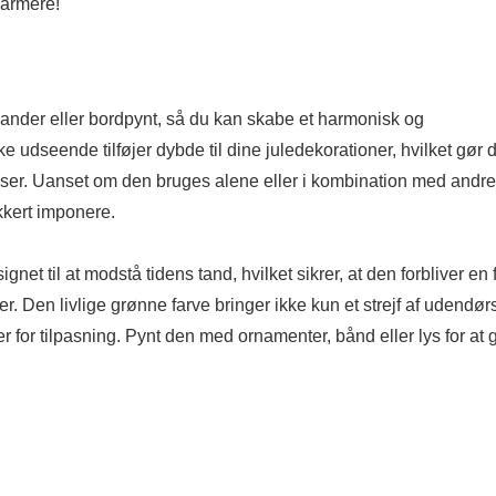
varmere!
rlander eller bordpynt, så du kan skabe et harmonisk og
dseende tilføjer dybde til dine juledekorationer, hvilket gør 
elser. Uanset om den bruges alene eller i kombination med andre
kkert imponere.
t til at modstå tidens tand, hvilket sikrer, at den forbliver en 
. Den livlige grønne farve bringer ikke kun et strejf af udendørs
 for tilpasning. Pynt den med ornamenter, bånd eller lys for at 