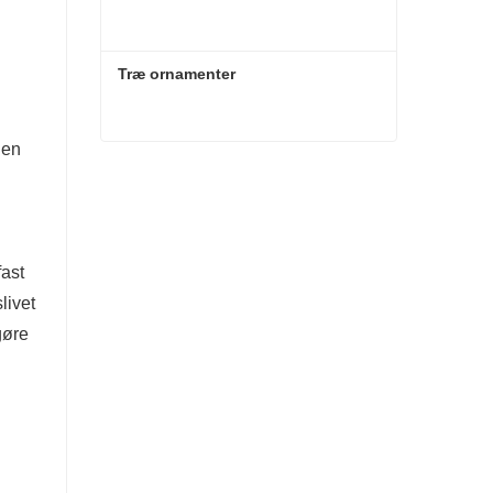
Træ ornamenter
den
Træ ornamenter
Kontakt nu
fast
livet
gøre