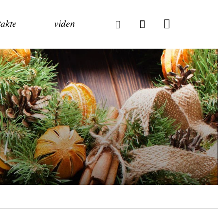
akte
viden