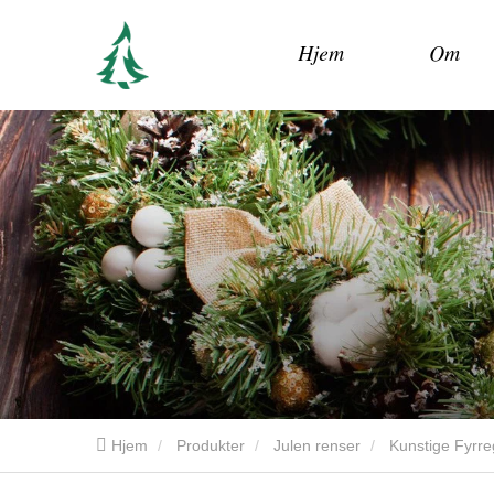
Hjem
Om
Hjem
Produkter
Julen renser
Kunstige Fyrr