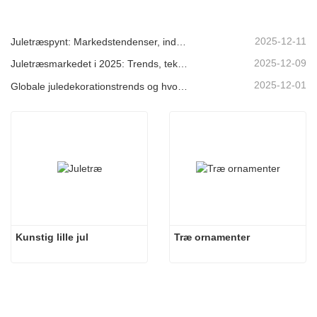
2025-12-11
Juletræspynt: Markedstendenser, indsigt i forsyningskæden og indkøbsguide 2025
2025-12-09
Juletræsmarkedet i 2025: Trends, teknologier og indkøbsguide til B2B-købere
2025-12-01
Globale juledekorationstrends og hvorfor Christmas Queen fortsat fører an på markedet
Kunstig lille jul
Træ ornamenter