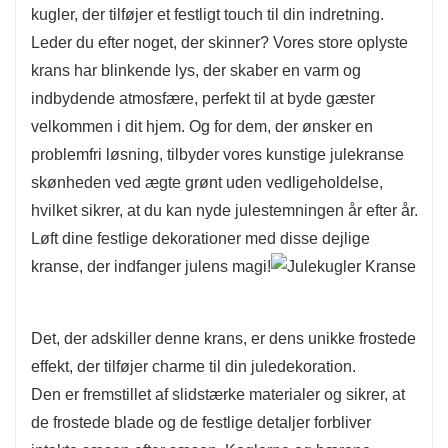
kugler, der tilføjer et festligt touch til din indretning.
følelse, der er perfekt til både indendørs og
Leder du efter noget, der skinner? Vores store oplyste
udendørs brug.
krans har blinkende lys, der skaber en varm og
Det, der adskiller denne krans, er dens unikke
indbydende atmosfære, perfekt til at byde gæster
frostede effekt, der tilføjer charme til din
velkommen i dit hjem. Og for dem, der ønsker en
juledekoration.
problemfri løsning, tilbyder vores kunstige julekranse
Den er fremstillet af slidstærke materialer og
skønheden ved ægte grønt uden vedligeholdelse,
sikrer, at de frostede blade og de festlige
hvilket sikrer, at du kan nyde julestemningen år efter år.
detaljer forbliver intakte sæson efter sæson.
Løft dine festlige dekorationer med disse dejlige
Koglerne og bærene fremhæver kransens
kranse, der indfanger julens magi!
overordnede tekstur og dybde, hvilket gør den til
et visuelt fængslende stykke, der tiltrækker
Det, der adskiller denne krans, er dens unikke frostede
opmærksomhed uden at være overdrevent
effekt, der tilføjer charme til din juledekoration.
udsmykket.
Den er fremstillet af slidstærke materialer og sikrer, at
Dens alsidige størrelse giver mulighed for
de frostede blade og de festlige detaljer forbliver
forskellige anvendelser, fra at hænge på døre til