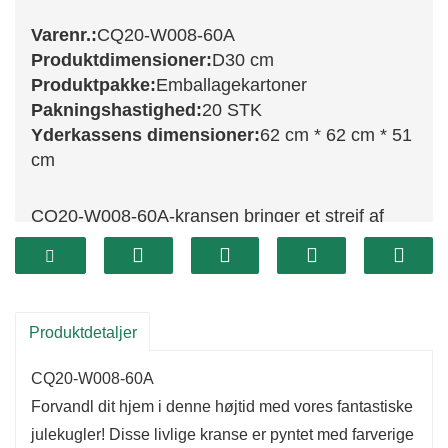
Varenr.:
CQ20-W008-60A
Produktdimensioner:
D30 cm
Produktpakke:
Emballagekartoner
Pakningshastighed:
20 STK
Yderkassens dimensioner:
62 cm * 62 cm * 51
cm
CQ20-W008-60A-kransen bringer et strejf af
vintervidunder til ethvert rum med sit frostede
løv og traditionelle juledetaljer.
Med en diameter på 60 cm efterligner denne
krans smukt udseendet af nyfalden sne på
Produktdetaljer
fyrregrene og skaber en hyggelig og festlig
CQ20-W008-60A
atmosfære.
Forvandl dit hjem i denne højtid med vores fantastiske
Det frostede grønt er pyntet med kogler og røde
julekugler! Disse livlige kranse er pyntet med farverige
bær, hvilket giver en klassisk, men vinterlig