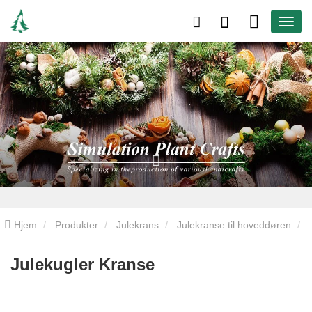
Hjem
Produkter
Julekrans
Julekranse til hoveddøren
Julekugler Kranse
Julekugler Kranse