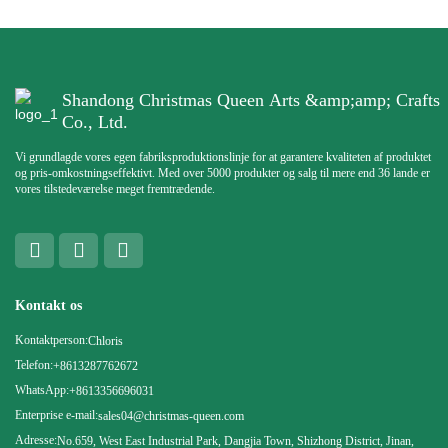
Shandong Christmas Queen Arts &amp;amp; Crafts
Co., Ltd.
Vi grundlagde vores egen fabriksproduktionslinje for at garantere kvaliteten af ​​produktet
og pris-omkostningseffektivt. Med over 5000 produkter og salg til mere end 36 lande er
vores tilstedeværelse meget fremtrædende.
Kontakt os
Kontaktperson:
Chloris
Telefon:
+8613287762672
WhatsApp:
+8613356696031
Enterprise e-mail:
sales04@christmas-queen.com
Adresse:
No.659, West East Industrial Park, Dangjia Town, Shizhong District, Jinan,