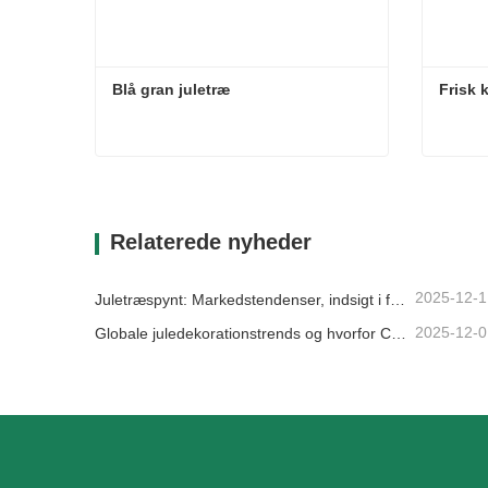
Blå gran juletræ
Frisk 
Blå gran juletræ
Frisk 
Kontakt nu
Kon
Relaterede nyheder
2025-12-1
Juletræspynt: Markedstendenser, indsigt i forsyningskæden og indkøbsguide 2025
2025-12-0
Globale juledekorationstrends og hvorfor Christmas Queen fortsat fører an på markedet