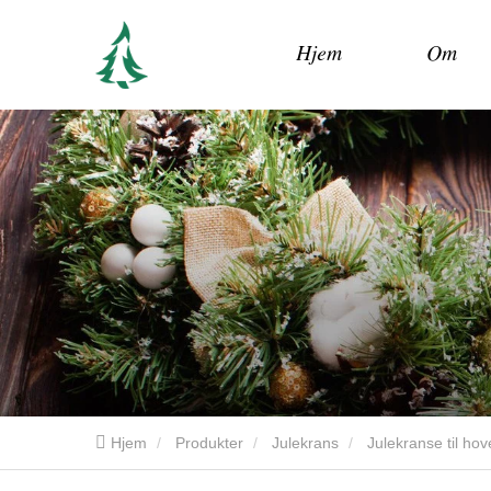
Hjem
Om
Hjem
Produkter
Julekrans
Julekranse til ho