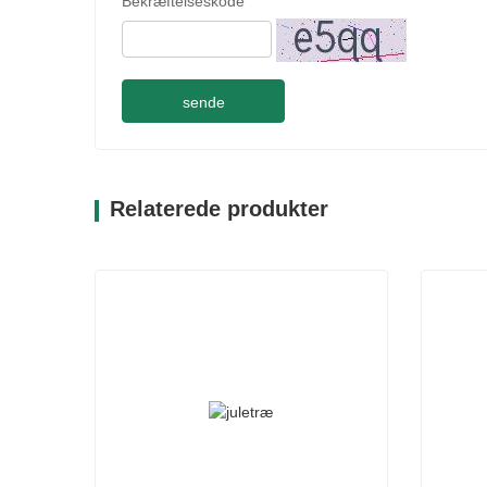
Bekræftelseskode
sende
Relaterede produkter