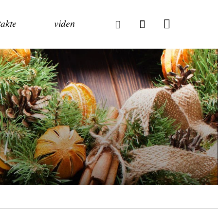
akte
viden