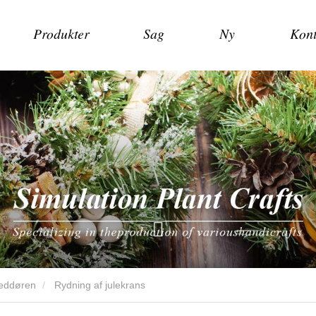
Produkter
Sag
Ny
Kont
veddøren
Rydning af julekrans