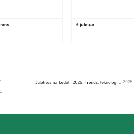
krans
6 juletræ
krans
6 juletræ
takt nu
Kontakt nu
1
2025
Juletræsmarkedet i 2025: Trends, teknologier og indkøbsguide til B2B-købere
1