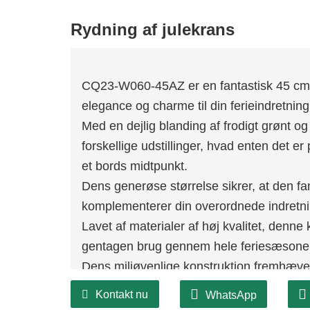
Rydning af julekrans
CQ23-W060-45AZ er en fantastisk 45 cm de
elegance og charme til din ferieindretning
Med en dejlig blanding af frodigt grønt og 
forskellige udstillinger, hvad enten det e
et bords midtpunkt.
Dens generøse størrelse sikrer, at den
komplementerer din overordnede indretni
Lavet af materialer af høj kvalitet, denne
gentagen brug gennem hele feriesæsone
Dens miljøvenlige konstruktion fremhæver 
giver dig mulighed for at fejre ansvarli
Kontakt nu
WhatsApp