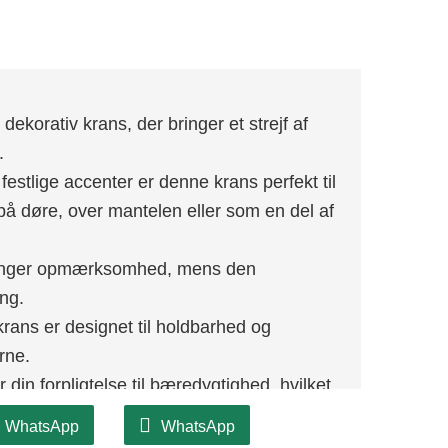
korativ krans, der bringer et strejf af
.
festlige accenter er denne krans perfekt til
r på døre, over mantelen eller som en del af
 fanger opmærksomhed, mens den
ng.
 krans er designet til holdbarhed og
rne.
din forpligtelse til bæredygtighed, hvilket
gt, mens du nyder sæsonens skønhed.
WhatsApp
WhatsApp