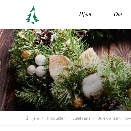
Hjem
Om
Hjem
Produkter
Julekrans
Julekranse til ho