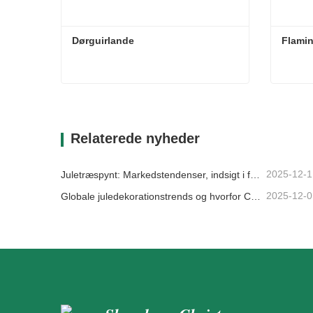
Dørguirlande
Flamin
Dørguirlande
Flamin
Kontakt nu
Kon
Relaterede nyheder
2025-12-1
Juletræspynt: Markedstendenser, indsigt i forsyningskæden og indkøbsguide 2025
2025-12-0
Globale juledekorationstrends og hvorfor Christmas Queen fortsat fører an på markedet