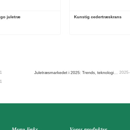
go juletræ
Kunstig cedertræskrans
go juletræ
Kunstig cedertræskrans
takt nu
Kontakt nu
1
2025
Juletræsmarkedet i 2025: Trends, teknologier og indkøbsguide til B2B-købere
1
Menu links
Vores produkter