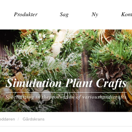
Produkter
Sag
Ny
Kont
veddøren
Gårdskrans