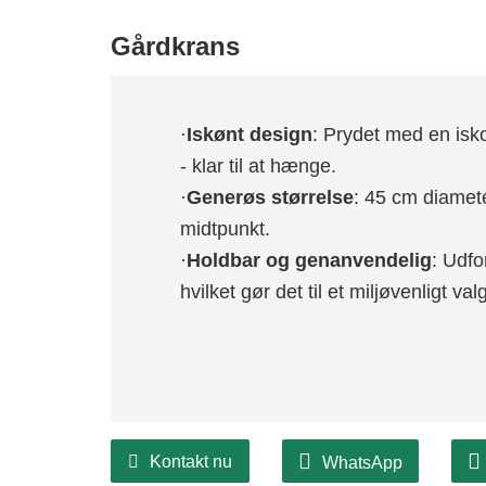
Gårdkrans
·
Iskønt design
: Prydet med en isko
- klar til at hænge.
·
Generøs størrelse
: 45 cm diamete
midtpunkt.
·
Holdbar og genanvendelig
: Udfo
hvilket gør det til et miljøvenligt valg
Kontakt nu
WhatsApp