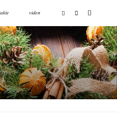
akte
viden