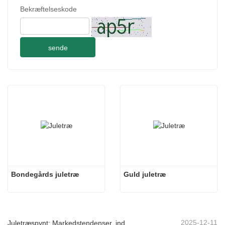
Bekræftelseskode
sende
Bondegårds juletræ
Guld juletræ
2025-12-11
Juletræspynt: Markedstendenser, indsigt i forsyningskæden og indkøbsguide 2025