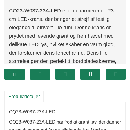
CQ23-W037-23A-LED er en charmerende 23
cm LED-krans, der bringer et strejf af festlig
elegance til ethvert lille rum. Denne krans er
prydet med levende grønt og fremhævet med
delikate LED-lys, hvilket skaber en varm glød,
der forstærker dens feriecharme. Dens lille
størrelse gør den perfekt til bordpladeskærme,
vinduer eller som en elegant tilføjelse til
gaveindpakning.
Denne krans er lavet af kvalitetsmaterialer og er
designet til holdbarhed og genbrug, så du kan
Produktdetaljer
nyde dens skønhed sæson efter sæson.
Integrationen af ​​LED-lys forbedrer ikke kun dens
CQ23-W037-23A-LED
festlige appel, men tilbyder også
CQ23-W037-23A-LED har frodigt grønt løv, der danner
energieffektivitet, hvilket gør det til et