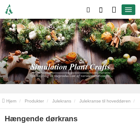
Hjem
Produkter
Julekrans
Julekranse til hoveddøren
Hængende dørkrans
Hængende dørkrans