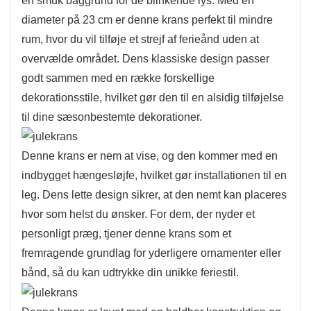
en smuk baggrund for de blinkende lys. Med en
miljøvenligt valg til din indretning.
diameter på 23 cm er denne krans perfekt til mindre
rum, hvor du vil tilføje et strejf af ferieånd uden at
overvælde området. Dens klassiske design passer
godt sammen med en række forskellige
dekorationsstile, hvilket gør den til en alsidig tilføjelse
til dine sæsonbestemte dekorationer.
Denne krans er nem at vise, og den kommer med en
indbygget hængesløjfe, hvilket gør installationen til en
leg. Dens lette design sikrer, at den nemt kan placeres
hvor som helst du ønsker. For dem, der nyder et
personligt præg, tjener denne krans som et
fremragende grundlag for yderligere ornamenter eller
bånd, så du kan udtrykke din unikke feriestil.