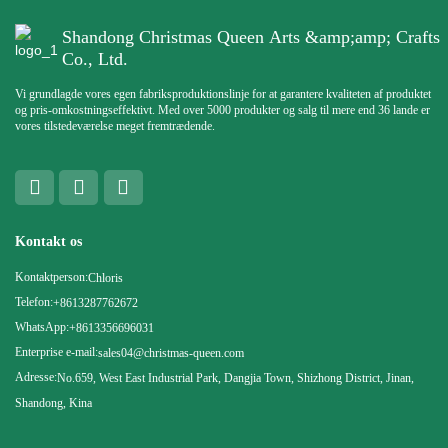
Shandong Christmas Queen Arts &amp;amp; Crafts
Co., Ltd.
Vi grundlagde vores egen fabriksproduktionslinje for at garantere kvaliteten af ​​produktet
og pris-omkostningseffektivt. Med over 5000 produkter og salg til mere end 36 lande er
vores tilstedeværelse meget fremtrædende.
Kontakt os
Kontaktperson:
Chloris
Telefon:
+8613287762672
WhatsApp:
+8613356696031
Enterprise e-mail:
sales04@christmas-queen.com
Adresse:
No.659, West East Industrial Park, Dangjia Town, Shizhong District, Jinan,
Shandong, Kina