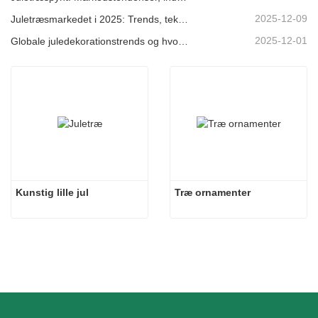
2025-12-09
Juletræsmarkedet i 2025: Trends, teknologier og indkøbsguide til B2B-købere
2025-12-01
Globale juledekorationstrends og hvorfor Christmas Queen fortsat fører an på markedet
Kunstig lille jul
Træ ornamenter