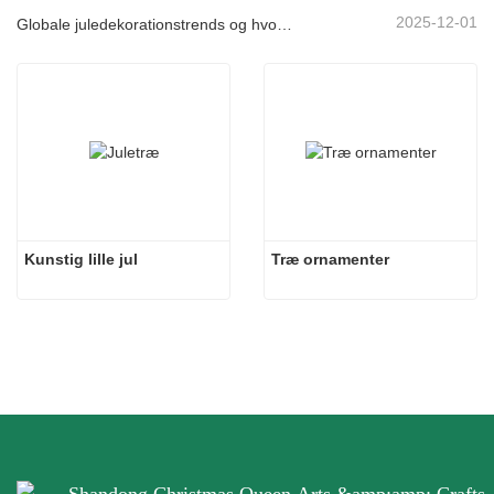
2025-12-01
Globale juledekorationstrends og hvorfor Christmas Queen fortsat fører an på markedet
Kunstig lille jul
Træ ornamenter