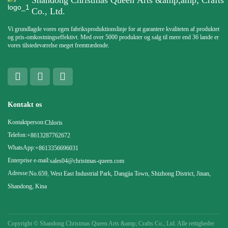
Shandong Christmas Queen Arts &amp;amp; Crafts
Co., Ltd.
Vi grundlagde vores egen fabriksproduktionslinje for at garantere kvaliteten af ​​produktet
og pris-omkostningseffektivt. Med over 5000 produkter og salg til mere end 36 lande er
vores tilstedeværelse meget fremtrædende.
Kontakt os
Kontaktperson:
Chloris
Telefon:
+8613287762672
WhatsApp:
+8613356696031
Enterprise e-mail:
sales04@christmas-queen.com
Adresse:
No.659, West East Industrial Park, Dangjia Town, Shizhong District, Jinan,
Shandong, Kina
Copyright ©
Shandong Christmas Queen Arts &amp; Crafts Co., Ltd. Alle rettigheder