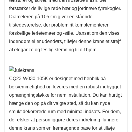
teksturer og farver, med den frostede finish, der
fokuspunkt, der inviterer varme og munterhed
forstærker de livlige røde bær og jordnære fyrrekogler.
ind i ethvert rum.
Diameteren på 105 cm giver en slående
tilstedeværelse, der problemfrit komplementerer
Denne krans er fremstillet af førsteklasses
forskellige ferietemaer og -stile. Uanset om den vises
materialer og designet til holdbarhed, hvilket
indendørs eller udendørs, tilføjer denne krans et strejf
sikrer, at dens skønhed varer gennem flere
af elegance og festlig stemning til dit hjem.
højtider. Det miljøvenlige design muliggør
genbrug, hvilket gør den til et ansvarligt valg til
dine sæsonbestemte dekorationsbehov. CQ23-
W030-105K forener smukt stil og praktisk
CQ23-W030-105K er designet med henblik på
anvendelighed, hvilket gør den til en værdsat
bekvemmelighed og leveres med en robust indbygget
dekoration i mange år fremover.
ophængningsløkke for nem installation. Du kan hurtigt
hænge den op på dit valgte sted, så du kan nyde
smukt dekorerede rum med minimal indsats. For dem,
der elsker at personliggøre deres indretning, fungerer
denne krans som en fremragende base for at tilføje