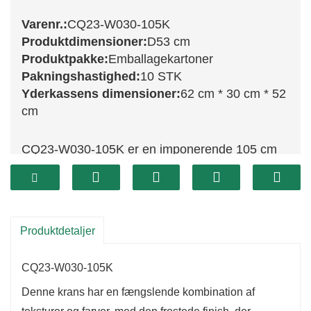
Varenr.:
CQ23-W030-105K
Produktdimensioner:
D53 cm
Produktpakke:
Emballagekartoner
Pakningshastighed:
10 STK
Yderkassens dimensioner:
62 cm * 30 cm * 52
cm
CQ23-W030-105K er en imponerende 105 cm
frostet krans, der kombinerer elegance med
julestemningens charme. Med et fantastisk
arrangement af frodige grønne blade, klare røde
bær og naturlige kogler er denne krans delikat
Produktdetaljer
frostet for at skabe et magisk vinterlook. Dens
CQ23-W030-105K
store størrelse gør den perfekt til store entréer,
over kaminhylder eller som en del af en festlig
Denne krans har en fængslende kombination af
udstilling, hvilket sikrer, at den bliver et