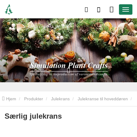
Hjem
Produkter
Julekrans
Julekranse til hoveddøren
Særlig julekrans
Særlig julekrans