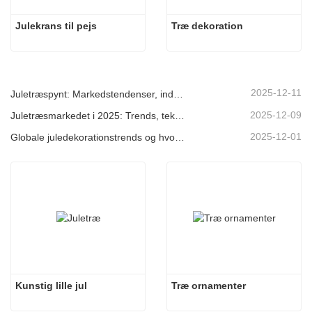
Julekrans til pejs
Træ dekoration
2025-12-11
Juletræspynt: Markedstendenser, indsigt i forsyningskæden og indkøbsguide 2025
2025-12-09
Juletræsmarkedet i 2025: Trends, teknologier og indkøbsguide til B2B-købere
2025-12-01
Globale juledekorationstrends og hvorfor Christmas Queen fortsat fører an på markedet
Kunstig lille jul
Træ ornamenter