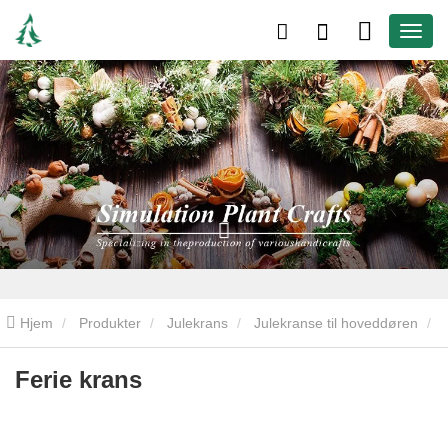
Hjem
Produkter
Julekrans
Julekranse til hoveddøren
Ferie krans
Ferie krans