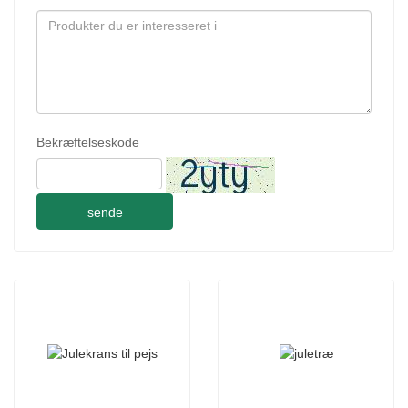
Bekræftelseskode
sende