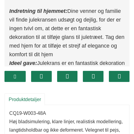
Indretning til hjemmet:
Dine venner og familie
vil finde julekransen udsøgt og dejlig, for der er
ingen tvivl om, at dette er en fantastisk
dekoration til at tilføje glans til juletræet. Tag den
med hjem for at tilføje et strejf af elegance og
komfort til dit hjem
Ideel gave:
Julekrans er en fantastisk dekoration
til at tilføje glans til juletræet, og den er også en
dejlig gave til børn, familie og venner.
Håndlavet udformet:
Julekransen er håndlavet
af dygtige håndværkere, og dens form er meget
Produktdetaljer
realistisk. Det tilføjer en festlig atmosfære til din
CQ19-W003-48A
hoveddør, foyer eller ethvert rum i dit hjem.
Høj bladsimulering, klare linjer, realistisk modellering,
langtidsholdbar og ikke deformeret. Velegnet til pejs,