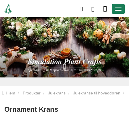
Hjem
Produkter
Julekrans
Julekranse til hoveddøren
Ornament Krans
Ornament Krans