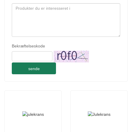
Bekræftelseskode
sende