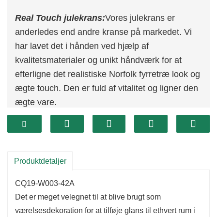
Real Touch julekrans:
Vores julekrans er
anderledes end andre kranse på markedet. Vi
har lavet det i hånden ved hjælp af
kvalitetsmaterialer og unikt håndværk for at
efterligne det realistiske Norfolk fyrretræ look og
ægte touch. Den er fuld af vitalitet og ligner den
ægte vare.
Perfekt størrelse:
Kunstig julekrans er en
perfekt størrelse til en dørdekoration.
Kvalitetsmaterialer:
Vores julekrans er lavet af
højkvalitets PE-materialer, ikke let at falme,
Produktdetaljer
velegnet til udendørs juletema-dekoration.
CQ19-W003-42A
Det er meget velegnet til at blive brugt som
værelsesdekoration for at tilføje glans til ethvert rum i