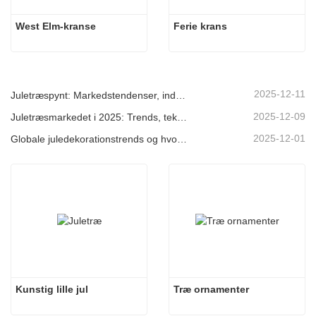
West Elm-kranse
Ferie krans
2025-12-11
Juletræspynt: Markedstendenser, indsigt i forsyningskæden og indkøbsguide 2025
2025-12-09
Juletræsmarkedet i 2025: Trends, teknologier og indkøbsguide til B2B-købere
2025-12-01
Globale juledekorationstrends og hvorfor Christmas Queen fortsat fører an på markedet
Kunstig lille jul
Træ ornamenter