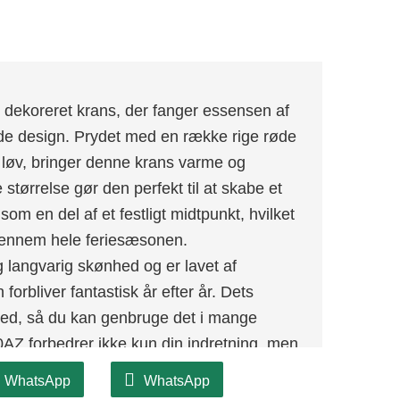
koreret krans, der fanger essensen af ​​
nde design. Prydet med en række rige røde
t løv, bringer denne krans varme og
størrelse gør den perfekt til at skabe et
m en del af et festligt midtpunkt, hvilket
n gennem hele feriesæsonen.
 langvarig skønhed og er lavet af
n forbliver fantastisk år efter år. Dets
hed, så du kan genbruge det i mange
AZ forbedrer ikke kun din indretning, men
 feriedekoration.
WhatsApp
WhatsApp