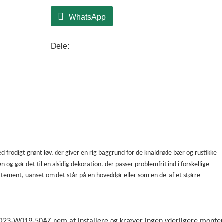
WhatsApp
Dele:
d frodigt grønt løv, der giver en rig baggrund for de knaldrøde bær og rustikke
g gør det til en alsidig dekoration, der passer problemfrit ind i forskellige
tement, uanset om det står på en hoveddør eller som en del af et større
Q23-W019-50AZ nem at installere og kræver ingen yderligere monter