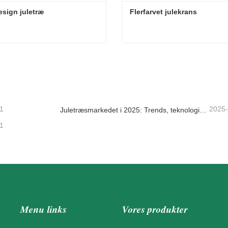
esign juletræ
Flerfarvet julekrans
esign juletræ
Flerfarvet julekrans
takt nu
Kontakt nu
1
2025
Juletræsmarkedet i 2025: Trends, teknologier og indkøbsguide til B2B-købere
1
Menu links
Vores produkter