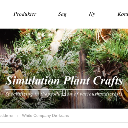
Produkter
Sag
Ny
Kont
veddøren
White Company Dørkrans