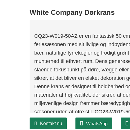
White Company Dørkrans
CQ23-W019-50AZ er en fantastisk 50 cm de
feriesæsonen med sit livlige og indbyde
bær, naturlige fyrrekogler og frodigt grøn
munterhed til ethvert rum. Dens generøse 
slående fokuspunkt på døre, vægge eller so
sikrer, at det bliver en elsket dekoratio
Denne krans er designet til holdbarhed og
materialer af høj kvalitet, der sikrer, at de
miljøvenlige design fremmer bæredygtig
sæsoner uden at ofre stil. CQ23-W019-50
afspejler også en forpligtelse til ansvarlig
Kontakt nu
WhatsApp