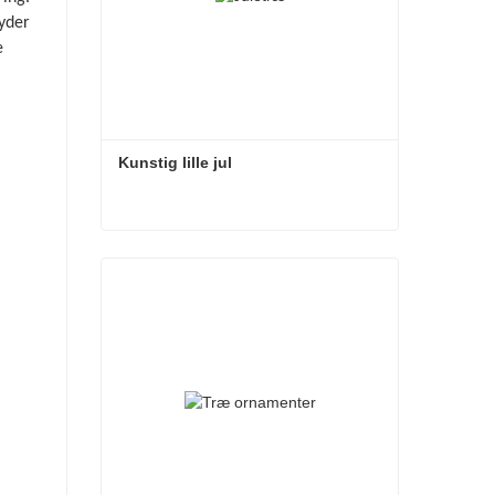
nyder
e
Kunstig lille jul
Kunstig lille jul
Kontakt nu