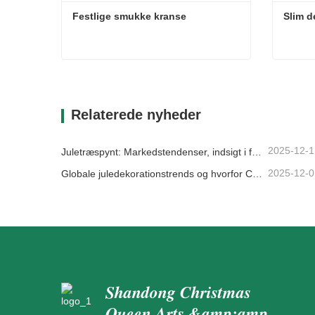
Festlige smukke kranse
Slim d
Festlige smukke kranse
Slim d
Kontakt nu
Kon
Relaterede nyheder
2025-12-1
Juletræspynt: Markedstendenser, indsigt i forsyningskæden og indkøbsguide 2025
2025-12-0
Globale juledekorationstrends og hvorfor Christmas Queen fortsat fører an på markedet
Shandong Christmas
Queen Arts &amp;amp;