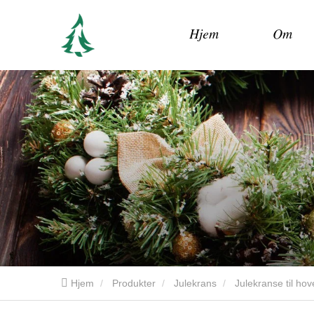
Hjem
Om
Hjem
Produkter
Julekrans
Julekranse til ho