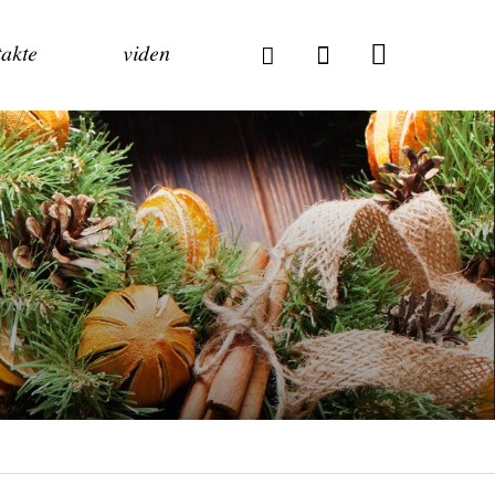
akte
viden