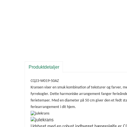
Produktdetaljer
CQ23-W019-50AZ
Kransen viser en smuk kombination af teksturer og farver, me
fyrrekogler. Dette harmoniske arrangement fanger ferieånden o
ferietemaer. Med en diameter på 50 cm giver den et fedt sta
feriearrangement i dit hjem.
Udstyret med en robust indbygget hængesløjfe er C