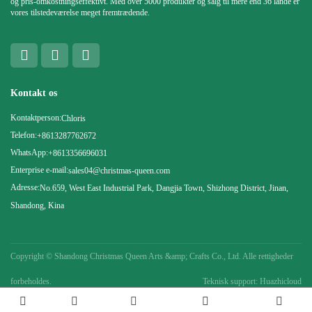
og pris-omkostningseffektivt. Med over 5000 produkter og salg til mere end 36 lande er
vores tilstedeværelse meget fremtrædende.
Kontakt os
Kontaktperson:
Chloris
Telefon:
+8613287762672
WhatsApp:
+8613356696031
Enterprise e-mail:
sales04@christmas-queen.com
Adresse:
No.659, West East Industrial Park, Dangjia Town, Shizhong District, Jinan,
Shandong, Kina
Copyright ©
Shandong Christmas Queen Arts &amp; Crafts Co., Ltd. Alle rettigheder
forbeholdes.
Teknisk support: Huazhicloud