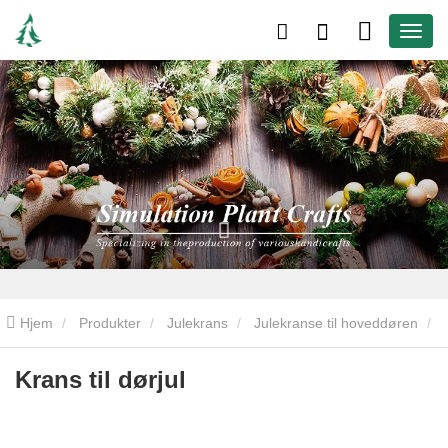
Hjem
Produkter
Julekrans
Julekranse til hoveddøren
Krans til dørjul
Krans til dørjul