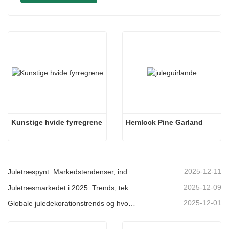
Kunstige hvide fyrregrene
Hemlock Pine Garland
2025-12-11
Juletræspynt: Markedstendenser, indsigt i forsyningskæden og indkøbsguide 2025
2025-12-09
Juletræsmarkedet i 2025: Trends, teknologier og indkøbsguide til B2B-købere
2025-12-01
Globale juledekorationstrends og hvorfor Christmas Queen fortsat fører an på markedet