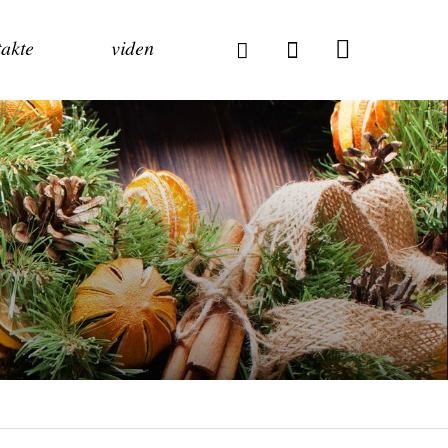
akte
viden