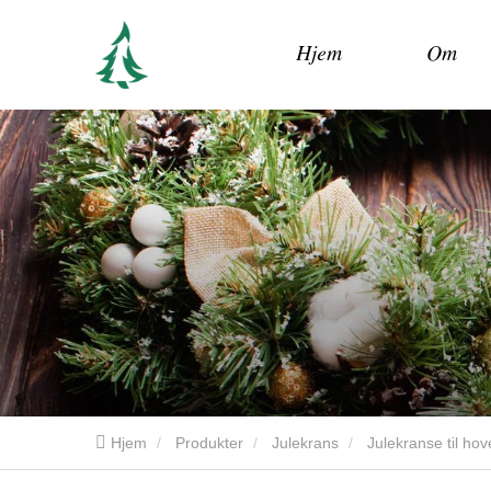
Hjem
Om
Hjem
Produkter
Julekrans
Julekranse til ho