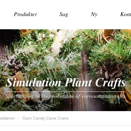
Produkter
Sag
Ny
Kont
veddøren
Garn Candy Cane Crans