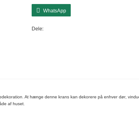
WhatsApp
Dele:
uledekoration. At hænge denne krans kan dekorere på enhver dør, vindu
mråde af huset.