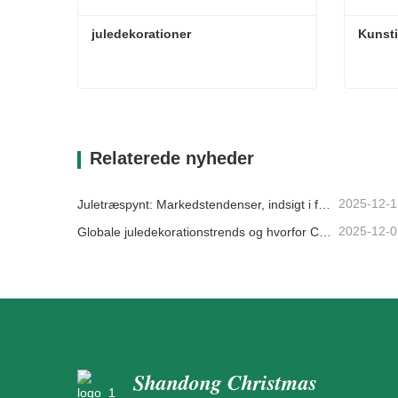
juledekorationer
Kunsti
juledekorationer
Kunsti
Kontakt nu
Kon
Relaterede nyheder
2025-12-1
Juletræspynt: Markedstendenser, indsigt i forsyningskæden og indkøbsguide 2025
2025-12-0
Globale juledekorationstrends og hvorfor Christmas Queen fortsat fører an på markedet
Shandong Christmas