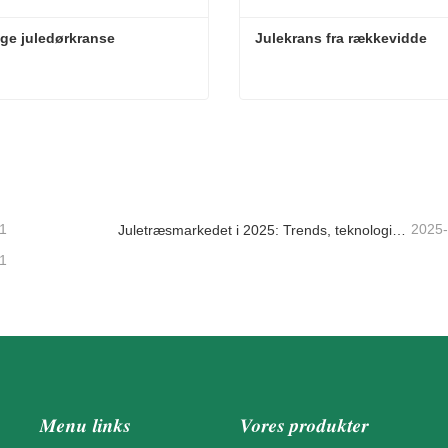
ge juledørkranse
Julekrans fra rækkevidde
ge juledørkranse
Julekrans fra rækkevidde
takt nu
Kontakt nu
1
2025
Juletræsmarkedet i 2025: Trends, teknologier og indkøbsguide til B2B-købere
1
Menu links
Vores produkter