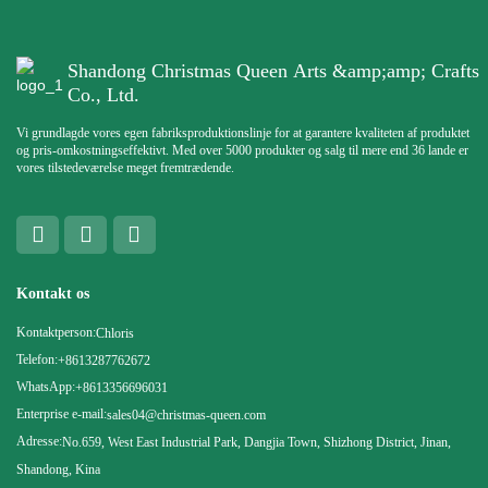
Shandong Christmas Queen Arts &amp;amp; Crafts
Co., Ltd.
Vi grundlagde vores egen fabriksproduktionslinje for at garantere kvaliteten af ​​produktet
og pris-omkostningseffektivt. Med over 5000 produkter og salg til mere end 36 lande er
vores tilstedeværelse meget fremtrædende.
Kontakt os
Kontaktperson:
Chloris
Telefon:
+8613287762672
WhatsApp:
+8613356696031
Enterprise e-mail:
sales04@christmas-queen.com
Adresse:
No.659, West East Industrial Park, Dangjia Town, Shizhong District, Jinan,
Shandong, Kina