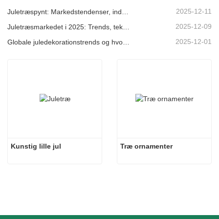
2025-12-11
Juletræspynt: Markedstendenser, indsigt i forsyningskæden og indkøbsguide 2025
2025-12-09
Juletræsmarkedet i 2025: Trends, teknologier og indkøbsguide til B2B-købere
2025-12-01
Globale juledekorationstrends og hvorfor Christmas Queen fortsat fører an på markedet
Kunstig lille jul
Træ ornamenter