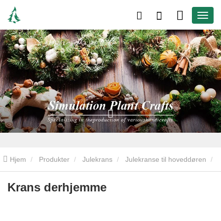
Hjem
Produkter
Julekrans
Julekranse til hoveddøren
Krans derhjemme
Krans derhjemme