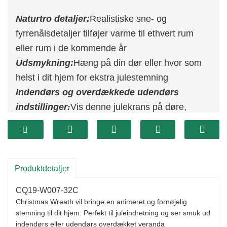
Naturtro detaljer:
Realistiske sne- og
fyrrenålsdetaljer tilføjer varme til ethvert rum
eller rum i de kommende år
Udsmykning:
Hæng på din dør eller hvor som
helst i dit hjem for ekstra julestemning
Indendørs og overdækkede udendørs
indstillinger
:
Vis denne julekrans på døre,
pejsehylder, vægge og vinduer. Ingen montering
nødvendig - Ankommer færdigsamlet til
øjeblikkelig nydelse i dit hjem.
Produktdetaljer
CQ19-W007-32C
Christmas Wreath vil bringe en animeret og fornøjelig
stemning til dit hjem. Perfekt til juleindretning og ser smuk ud
indendørs eller udendørs overdækket veranda