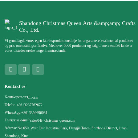
Shandong Christmas Queen Arts &amp;amp; Crafts
Co., Ltd.
Vi grundlagde vores egen fabriksproduktionslinje for at garantere kvaliteten af ​​produktet
og pris-omkostningseffektivt. Med over 5000 produkter og salg til mere end 36 lande er
vores tilstedeværelse meget fremtrædende.
Kontakt os
Kontaktperson:
Chloris
Telefon:
+8613287762672
WhatsApp:
+8613356696031
Enterprise e-mail:
sales04@christmas-queen.com
Adresse:
No.659, West East Industrial Park, Dangjia Town, Shizhong District, Jinan,
Shandong, Kina