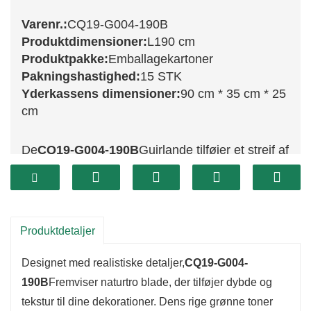
Varenr.:
CQ19-G004-190B
Produktdimensioner:
L190 cm
Produktpakke:
Emballagekartoner
Pakningshastighed:
15 STK
Yderkassens dimensioner:
90 cm * 35 cm * 25
cm
De
CQ19-G004-190B
Guirlande tilføjer et strejf af
elegance og festlighed til din juledekoration.
Med en længde på 190 cm har dette udsøgte
møbel en blanding af frodigt grønt og
charmerende dekorative accenter, der skaber et
Produktdetaljer
visuelt imponerende udtryk. Denne guirlande er
Designet med realistiske detaljer,
CQ19-G004-
ideel til at forbedre kaminhylder, drapere langs
190B
Fremviser naturtro blade, der tilføjer dybde og
trapper eller indramme vinduer og er et alsidigt
tekstur til dine dekorationer. Dens rige grønne toner
valg til din sæsonbestemte dekoration.