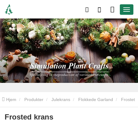
Hjem
Produkter
Julekrans
Flokkede Garland
Frostet
krans
Frosted krans