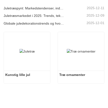
2025-12-11
Juletræspynt: Markedstendenser, indsigt i forsyningskæden og indkøbsguide 2025
2025-12-09
Juletræsmarkedet i 2025: Trends, teknologier og indkøbsguide til B2B-købere
2025-12-01
Globale juledekorationstrends og hvorfor Christmas Queen fortsat fører an på markedet
Kunstig lille jul
Træ ornamenter