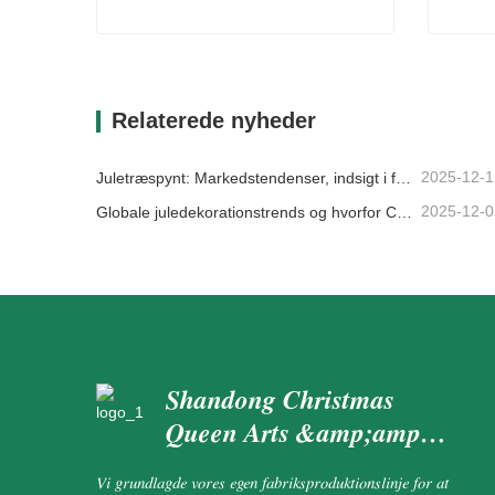
Realistiske fyrregrene
Spiral
Kontakt nu
Kon
Relaterede nyheder
2025-12-1
Juletræspynt: Markedstendenser, indsigt i forsyningskæden og indkøbsguide 2025
2025-12-0
Globale juledekorationstrends og hvorfor Christmas Queen fortsat fører an på markedet
Shandong Christmas
Queen Arts &amp;amp;
Crafts Co., Ltd.
Vi grundlagde vores egen fabriksproduktionslinje for at