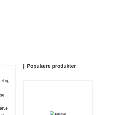
Populære produkter
kel og
sse.
farve