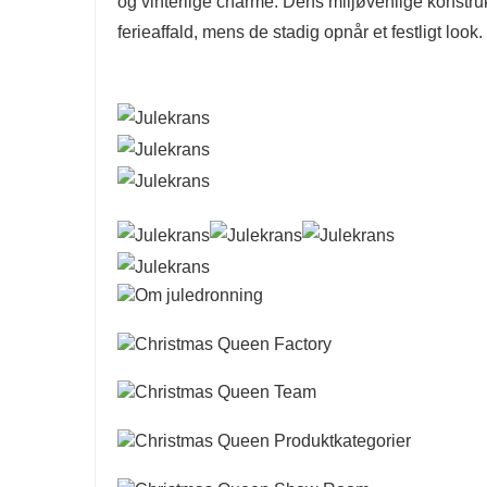
og vinterlige charme. Dens miljøvenlige konstruk
ferieaffald, mens de stadig opnår et festligt look.