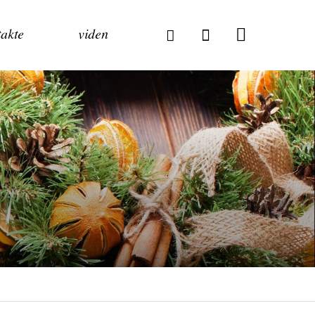
akte
viden