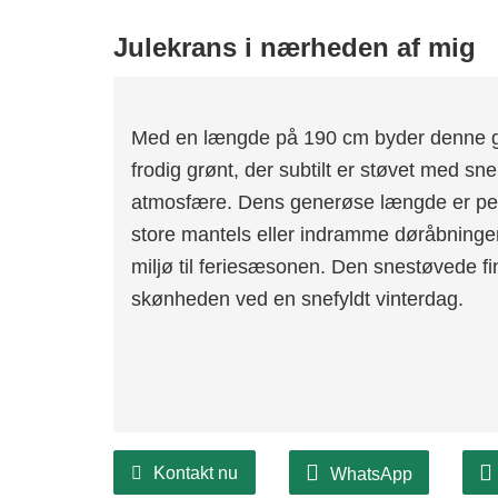
Julekrans i nærheden af ​​mig
Med en længde på 190 cm byder denne gu
frodig grønt, der subtilt er støvet med sne,
atmosfære. Dens generøse længde er perfe
store mantels eller indramme døråbninger,
miljø til feriesæsonen. Den snestøvede fini
skønheden ved en snefyldt vinterdag.
Kontakt nu
WhatsApp