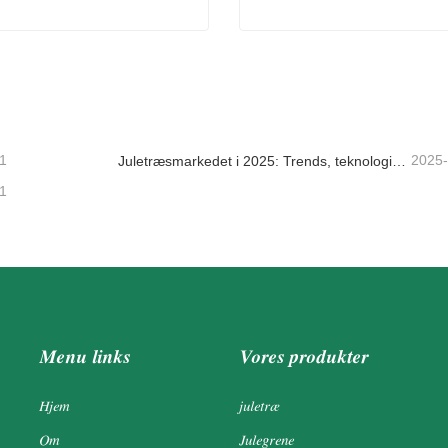
 juletræ udendørs
Træ ornamenter
takt nu
Kontakt nu
1
2025
Juletræsmarkedet i 2025: Trends, teknologier og indkøbsguide til B2B-købere
1
Menu links
Vores produkter
Hjem
juletræ
Om
Julegrene