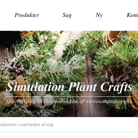
Produkter
Sag
Ny
Kont
ulekrans i nærheden af ​​mig