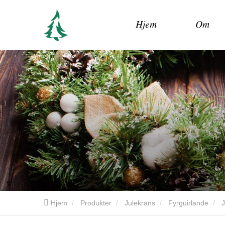
Hjem
Om
Hjem
Produkter
Julekrans
Fyrguirlande
J