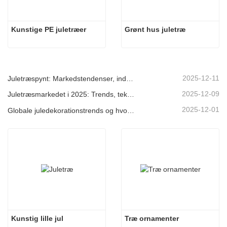
Kunstige PE juletræer
Grønt hus juletræ
2025-12-11
Juletræspynt: Markedstendenser, indsigt i forsyningskæden og indkøbsguide 2025
2025-12-09
Juletræsmarkedet i 2025: Trends, teknologier og indkøbsguide til B2B-købere
2025-12-01
Globale juledekorationstrends og hvorfor Christmas Queen fortsat fører an på markedet
Kunstig lille jul
Træ ornamenter