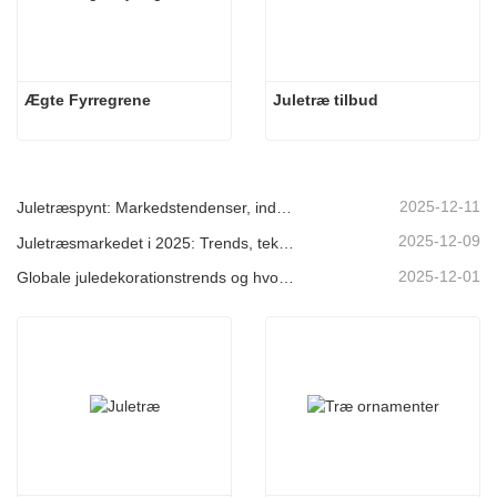
Ægte Fyrregrene
Juletræ tilbud
2025-12-11
Juletræspynt: Markedstendenser, indsigt i forsyningskæden og indkøbsguide 2025
2025-12-09
Juletræsmarkedet i 2025: Trends, teknologier og indkøbsguide til B2B-købere
2025-12-01
Globale juledekorationstrends og hvorfor Christmas Queen fortsat fører an på markedet