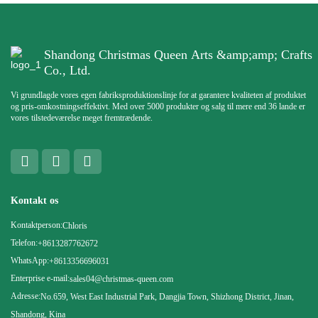
Shandong Christmas Queen Arts &amp;amp; Crafts
Co., Ltd.
Vi grundlagde vores egen fabriksproduktionslinje for at garantere kvaliteten af ​​produktet
og pris-omkostningseffektivt. Med over 5000 produkter og salg til mere end 36 lande er
vores tilstedeværelse meget fremtrædende.
Kontakt os
Kontaktperson:
Chloris
Telefon:
+8613287762672
WhatsApp:
+8613356696031
Enterprise e-mail:
sales04@christmas-queen.com
Adresse:
No.659, West East Industrial Park, Dangjia Town, Shizhong District, Jinan,
Shandong, Kina