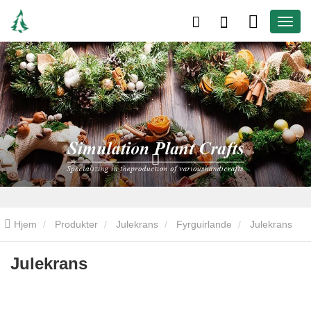
Hjem
Produkter
Julekrans
Fyrguirlande
Julekrans
Julekrans