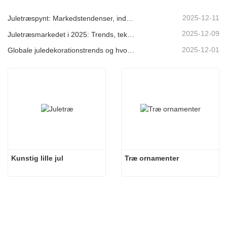
2025-12-11
Juletræspynt: Markedstendenser, indsigt i forsyningskæden og indkøbsguide 2025
2025-12-09
Juletræsmarkedet i 2025: Trends, teknologier og indkøbsguide til B2B-købere
2025-12-01
Globale juledekorationstrends og hvorfor Christmas Queen fortsat fører an på markedet
Kunstig lille jul
Træ ornamenter