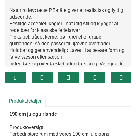
Naturtro løv: tætte PE-nåle giver et realistisk og fyldigt
udseende.
Festlige accenter: kogler i naturlig stil og klynger af
røde bær for klassiske feriefarver.
Fleksibel, trådet kerne: bøj, drej eller draper
guirlanden, så den passer til ujævne overflader.
Holdbar og genanvendelig: Lavet til at bevare form og
farve sæson efter sæson.
Indendørs og overdækket udendørs brug: Velegnet til
verandaer, vinduesrammer og overdækkede
udstillinger.
Nem at style: passer smukt sammen med lyskæder,
bånd, ornamenter eller blomsterpinde.
Produktdetaljer
190 cm juleguirlande
Produktoversigt
Forbedr store rum med vores 190 cm julekrans,