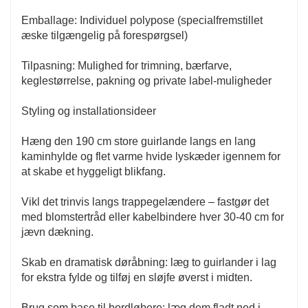
Emballage: Individuel polypose (specialfremstillet
æske tilgængelig på forespørgsel)
Tilpasning: Mulighed for trimning, bærfarve,
keglestørrelse, pakning og private label-muligheder
Styling og installationsideer
Hæng den 190 cm store guirlande langs en lang
kaminhylde og flet varme hvide lyskæder igennem for
at skabe et hyggeligt blikfang.
Vikl det trinvis langs trappegelændere – fastgør det
med blomstertråd eller kabelbindere hver 30-40 cm for
jævn dækning.
Skab en dramatisk døråbning: læg to guirlander i lag
for ekstra fylde og tilføj en sløjfe øverst i midten.
Brug som base til bordløbere: læg dem fladt ned i