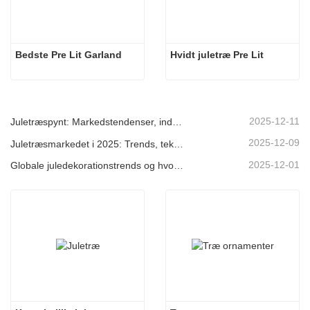
Bedste Pre Lit Garland
Hvidt juletræ Pre Lit
2025-12-11
Juletræspynt: Markedstendenser, indsigt i forsyningskæden og indkøbsguide 2025
2025-12-09
Juletræsmarkedet i 2025: Trends, teknologier og indkøbsguide til B2B-købere
2025-12-01
Globale juledekorationstrends og hvorfor Christmas Queen fortsat fører an på markedet